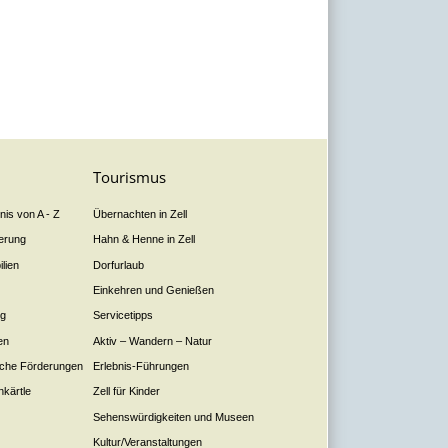
Tourismus
is von A - Z
Übernachten in Zell
derung
Hahn & Henne in Zell
lien
Dorfurlaub
Einkehren und Genießen
ng
Servicetipps
en
Aktiv – Wandern – Natur
liche Förderungen
Erlebnis-Führungen
nkärtle
Zell für Kinder
Sehenswürdigkeiten und Museen
Kultur/Veranstaltungen