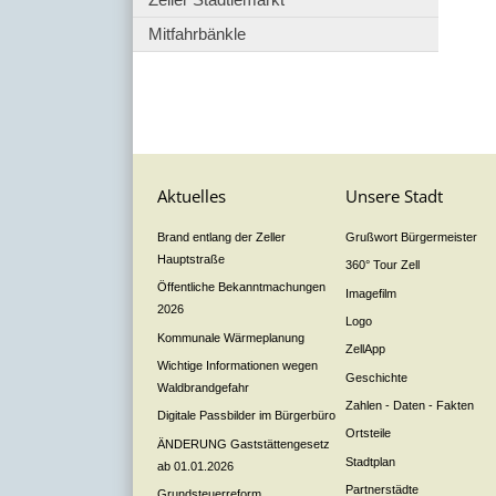
Mitfahrbänkle
Aktuelles
Unsere Stadt
Brand entlang der Zeller
Grußwort Bürgermeister
Hauptstraße
360° Tour Zell
Öffentliche Bekanntmachungen
Imagefilm
2026
Logo
Kommunale Wärmeplanung
ZellApp
Wichtige Informationen wegen
Geschichte
Waldbrandgefahr
Zahlen - Daten - Fakten
Digitale Passbilder im Bürgerbüro
Ortsteile
ÄNDERUNG Gaststättengesetz
Stadtplan
ab 01.01.2026
Partnerstädte
Grundsteuerreform