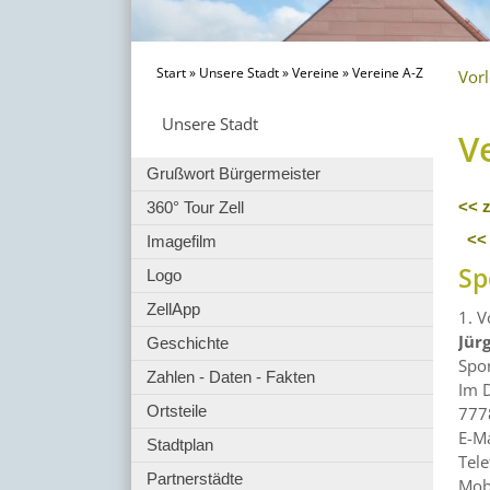
Start
»
Unsere Stadt
»
Vereine
»
Vereine A-Z
Vor
Unsere Stadt
V
Grußwort Bürgermeister
360° Tour Zell
<< 
<<
Imagefilm
Sp
Logo
ZellApp
1. V
Jür
Geschichte
Spor
Zahlen - Daten - Fakten
Im 
Ortsteile
777
E-Ma
Stadtplan
Tel
Partnerstädte
Mob