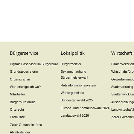
Bürgerservice
Lokalpolitik
Wirtschaft
Digitale Passbilder im Bürgerbüro
Bürgermeister
Firmenverzeichn
Grundsteuerreform
Bekanntmachung
Wirtschaftsför
Bürgermeisterwahl
Organigramm
Gewerbeimmobi
Ratsinformationssystem
Was erledige ich wo?
Stadtmarketing
Wahlergebnisse
Mitarbeiter
Stadtentwicklu
Bundestagswahl 2025
Bürgerbüro online
Ausschreibung
Europa- und Kommunalwahl 2024
Ortsrecht
Landwirtschaft
Landtagswahl 2026
Formulare
Zeller Gutschei
Zeller Gutscheinkärtle
Abfallkalender