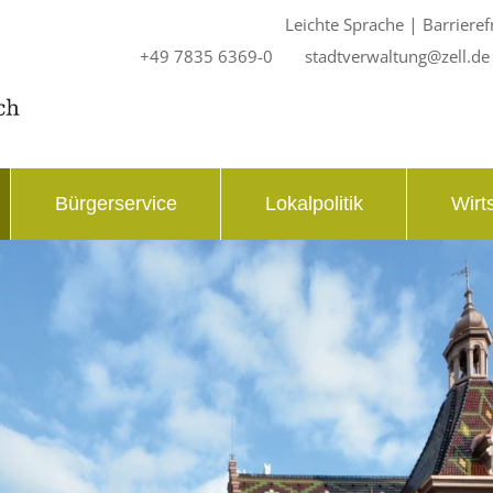
|
Leichte Sprache
Barrieref
+49 7835 6369-0
stadtverwaltung@zell.de
Bürgerservice
Lokalpolitik
Wirt