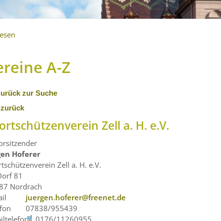
lesen
ereine A-Z
zurück zur Suche
 zurück
ortschützenverein Zell a. H. e.V.
orsitzender
gen
Hoferer
tschützenverein Zell a. H. e.V.
Dorf 81
87
Nordrach
il
juergen.hoferer@freenet.de
efon
07838/955439
iltelefon
0176/11260955