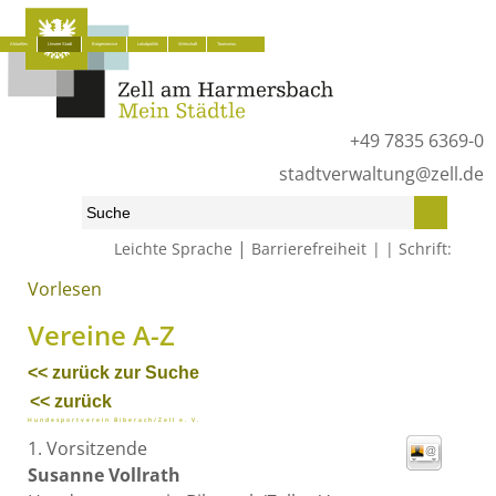
Aktuelles
Unsere Stadt
Bürgerservice
Lokalpolitik
Wirtschaft
Tourismus
+49 7835 6369-0
stadtverwaltung@zell.de
|
Leichte Sprache
Barrierefreiheit
Schrift:
Vorlesen
Start
»
Unsere Stadt
»
Vereine
»
Vereine A-Z
Vereine A-Z
<< zurück zur Suche
<< zurück
Hundesportverein Biberach/Zell e. V.
1. Vorsitzende
Susanne
Vollrath