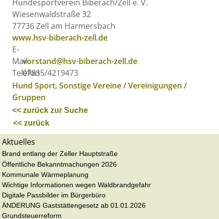
Hundesportverein Biberach/Zell e. V.
Wiesenwaldstraße 32
77736
Zell am Harmersbach
www.hsv-biberach-zell.de
E-
Mail
vorstand@hsv-biberach-zell.de
Telefon
07835/4219473
Hund Sport
,
Sonstige Vereine / Vereinigungen /
Gruppen
<< zurück zur Suche
<< zurück
Aktuelles
Brand entlang der Zeller Hauptstraße
Öffentliche Bekanntmachungen 2026
Kommunale Wärmeplanung
Wichtige Informationen wegen Waldbrandgefahr
Digitale Passbilder im Bürgerbüro
ÄNDERUNG Gaststättengesetz ab 01.01.2026
Grundsteuerreform