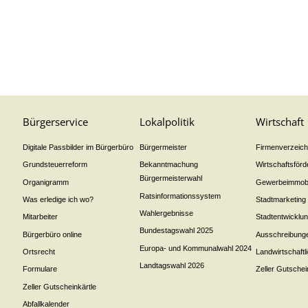
Bürgerservice
Lokalpolitik
Wirtschaft
Digitale Passbilder im Bürgerbüro
Bürgermeister
Firmenverzeichn
Grundsteuerreform
Bekanntmachung
Wirtschaftsför
Bürgermeisterwahl
Organigramm
Gewerbeimmobi
Ratsinformationssystem
Was erledige ich wo?
Stadtmarketing
Wahlergebnisse
Mitarbeiter
Stadtentwicklu
Bundestagswahl 2025
Bürgerbüro online
Ausschreibung
Europa- und Kommunalwahl 2024
Ortsrecht
Landwirtschaft
Landtagswahl 2026
Formulare
Zeller Gutschei
Zeller Gutscheinkärtle
Abfallkalender