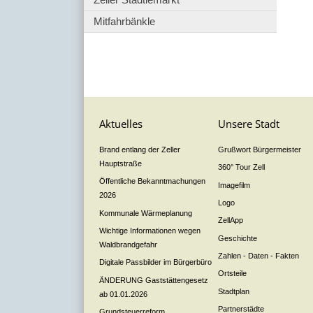
Mitfahrbänkle
Aktuelles
Unsere Stadt
Brand entlang der Zeller
Grußwort Bürgermeister
Hauptstraße
360° Tour Zell
Öffentliche Bekanntmachungen
Imagefilm
2026
Logo
Kommunale Wärmeplanung
ZellApp
Wichtige Informationen wegen
Geschichte
Waldbrandgefahr
Zahlen - Daten - Fakten
Digitale Passbilder im Bürgerbüro
Ortsteile
ÄNDERUNG Gaststättengesetz
Stadtplan
ab 01.01.2026
Partnerstädte
Grundsteuerreform