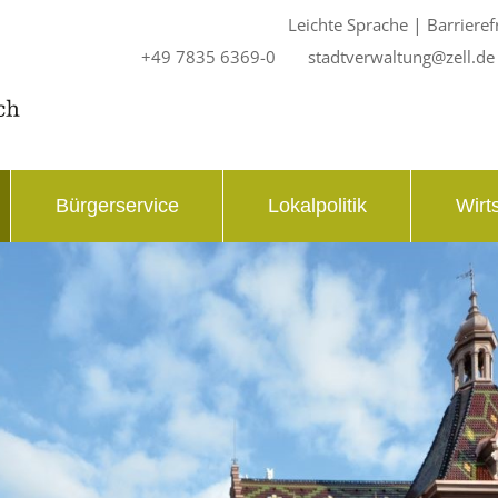
|
Leichte Sprache
Barrieref
+49 7835 6369-0
stadtverwaltung@zell.de
Bürgerservice
Lokalpolitik
Wirt