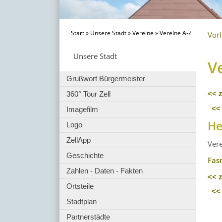
Start
»
Unsere Stadt
»
Vereine
»
Vereine A-Z
Vor
Unsere Stadt
V
Grußwort Bürgermeister
360° Tour Zell
<< 
<<
Imagefilm
He
Logo
ZellApp
Ver
Geschichte
Fas
Zahlen - Daten - Fakten
<< 
Ortsteile
<<
Stadtplan
Partnerstädte