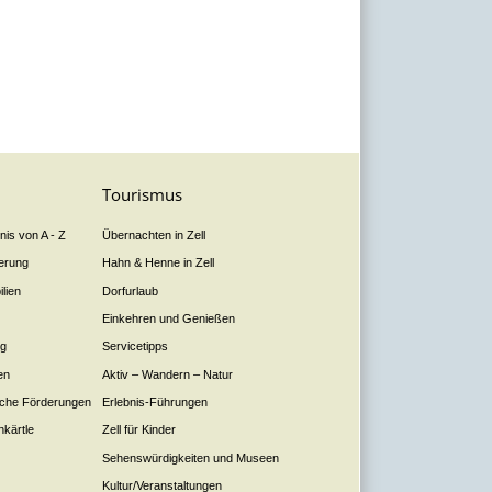
Tourismus
is von A - Z
Übernachten in Zell
derung
Hahn & Henne in Zell
lien
Dorfurlaub
Einkehren und Genießen
ng
Servicetipps
en
Aktiv – Wandern – Natur
liche Förderungen
Erlebnis-Führungen
nkärtle
Zell für Kinder
Sehenswürdigkeiten und Museen
Kultur/Veranstaltungen