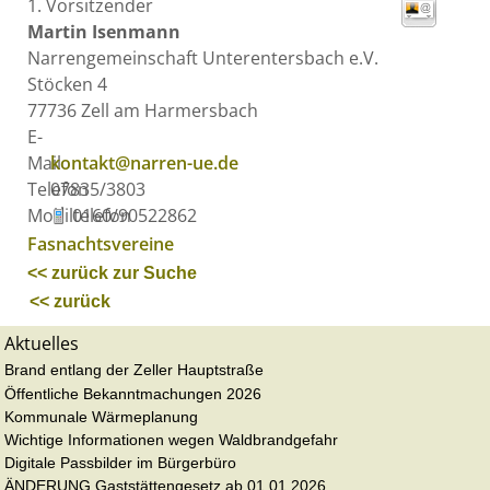
1. Vorsitzender
Martin
Isenmann
Narrengemeinschaft Unterentersbach e.V.
Stöcken 4
77736
Zell am Harmersbach
E-
Mail
kontakt@narren-ue.de
Telefon
07835/3803
Mobiltelefon
0160/90522862
Fasnachtsvereine
<< zurück zur Suche
<< zurück
Aktuelles
Brand entlang der Zeller Hauptstraße
Öffentliche Bekanntmachungen 2026
Kommunale Wärmeplanung
Wichtige Informationen wegen Waldbrandgefahr
Digitale Passbilder im Bürgerbüro
ÄNDERUNG Gaststättengesetz ab 01.01.2026