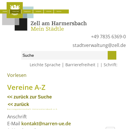
Aktuelles
Unsere Stadt
Bürgerservice
Lokalpolitik
Wirtschaft
Tourismus
+49 7835 6369-0
stadtverwaltung@zell.de
|
Leichte Sprache
Barrierefreiheit
Schrift:
Vorlesen
Start
»
Unsere Stadt
»
Vereine
»
Vereine A-Z
Vereine A-Z
<< zurück zur Suche
<< zurück
Narrengemeinschaft Unterentersbach e.V.
Anschrift
E-Mail
kontakt@narren-ue.de