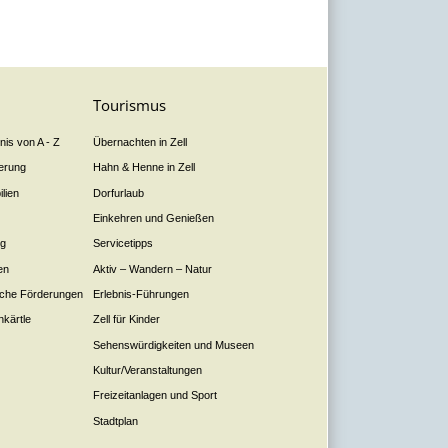
Tourismus
is von A - Z
Übernachten in Zell
derung
Hahn & Henne in Zell
lien
Dorfurlaub
Einkehren und Genießen
ng
Servicetipps
en
Aktiv – Wandern – Natur
liche Förderungen
Erlebnis-Führungen
nkärtle
Zell für Kinder
Sehenswürdigkeiten und Museen
Kultur/Veranstaltungen
Freizeitanlagen und Sport
Stadtplan