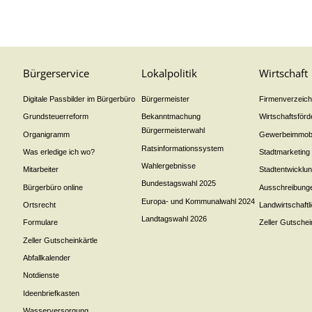
Bürgerservice
Lokalpolitik
Wirtschaft
Digitale Passbilder im Bürgerbüro
Bürgermeister
Firmenverzeichn
Grundsteuerreform
Bekanntmachung
Wirtschaftsför
Bürgermeisterwahl
Organigramm
Gewerbeimmobi
Ratsinformationssystem
Was erledige ich wo?
Stadtmarketing
Wahlergebnisse
Mitarbeiter
Stadtentwicklu
Bundestagswahl 2025
Bürgerbüro online
Ausschreibung
Europa- und Kommunalwahl 2024
Ortsrecht
Landwirtschaft
Landtagswahl 2026
Formulare
Zeller Gutschei
Zeller Gutscheinkärtle
Abfallkalender
Notdienste
Ideenbriefkasten
Wasserversorgung