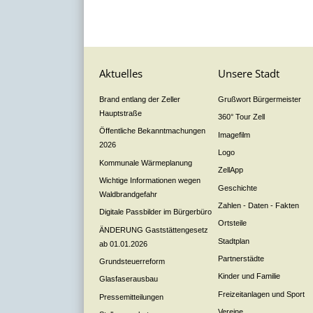
Aktuelles
Unsere Stadt
Brand entlang der Zeller
Grußwort Bürgermeister
Hauptstraße
360° Tour Zell
Öffentliche Bekanntmachungen
Imagefilm
2026
Logo
Kommunale Wärmeplanung
ZellApp
Wichtige Informationen wegen
Geschichte
Waldbrandgefahr
Zahlen - Daten - Fakten
Digitale Passbilder im Bürgerbüro
Ortsteile
ÄNDERUNG Gaststättengesetz
Stadtplan
ab 01.01.2026
Partnerstädte
Grundsteuerreform
Kinder und Familie
Glasfaserausbau
Freizeitanlagen und Sport
Pressemitteilungen
Vereine