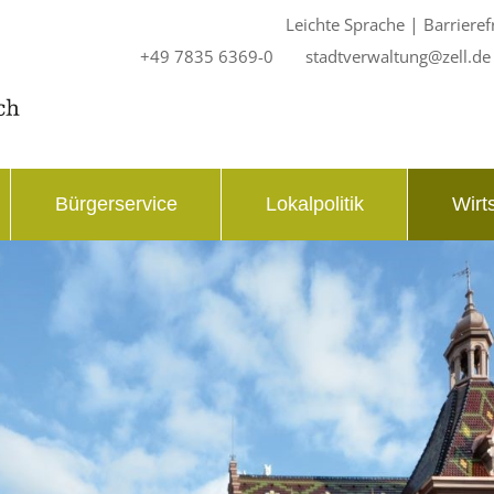
|
Leichte Sprache
Barrieref
+49 7835 6369-0
stadtverwaltung@zell.de
Bürgerservice
Lokalpolitik
Wirt