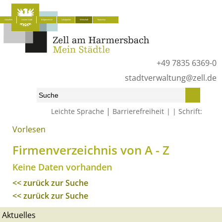
Aktuelles
Unsere Stadt
Bürgerservice
Lokalpolitik
Wirtschaft
Tourismus
+49 7835 6369-0
stadtverwaltung@zell.de
|
Leichte Sprache
Barrierefreiheit
Schrift:
Vorlesen
Start
»
Wirtschaft
»
Firmenverzeichnis von A - Z
Firmenverzeichnis von A - Z
Keine Daten vorhanden
<< zurück zur Suche
<< zurück zur Suche
Aktuelles