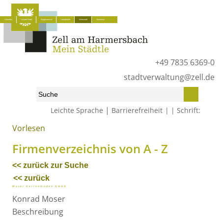
Aktuelles
Unsere Stadt
Bürgerservice
Lokalpolitik
Wirtschaft
Tourismus
+49 7835 6369-0
stadtverwaltung@zell.de
|
Leichte Sprache
Barrierefreiheit
Schrift:
Vorlesen
Start
»
Wirtschaft
»
Firmenverzeichnis von A - Z
Firmenverzeichnis von A - Z
<< zurück zur Suche
<< zurück
Moser Herrenmoden GmbH
Konrad
Moser
Beschreibung