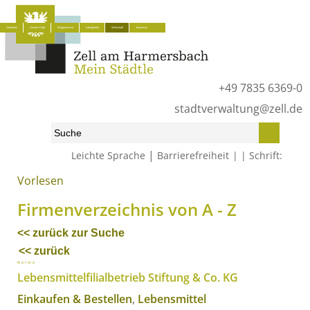
Aktuelles
Unsere Stadt
Bürgerservice
Lokalpolitik
Wirtschaft
Tourismus
+49 7835 6369-0
stadtverwaltung@zell.de
|
Leichte Sprache
Barrierefreiheit
Schrift:
Vorlesen
Start
»
Wirtschaft
»
Firmenverzeichnis von A - Z
Firmenverzeichnis von A - Z
<< zurück zur Suche
<< zurück
Norma
Lebensmittelfilialbetrieb Stiftung & Co. KG
Einkaufen & Bestellen
,
Lebensmittel