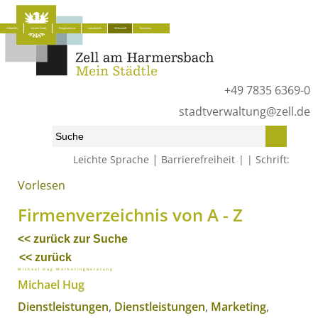
Aktuelles
Unsere Stadt
Bürgerservice
Lokalpolitik
Wirtschaft
Tourismus
+49 7835 6369-0
stadtverwaltung@zell.de
|
Leichte Sprache
Barrierefreiheit
Schrift:
Vorlesen
Start
»
Wirtschaft
»
Firmenverzeichnis von A - Z
Firmenverzeichnis von A - Z
<< zurück zur Suche
<< zurück
Michael Hug Marketingberatung
Michael Hug
Dienstleistungen
,
Dienstleistungen
,
Marketing
,