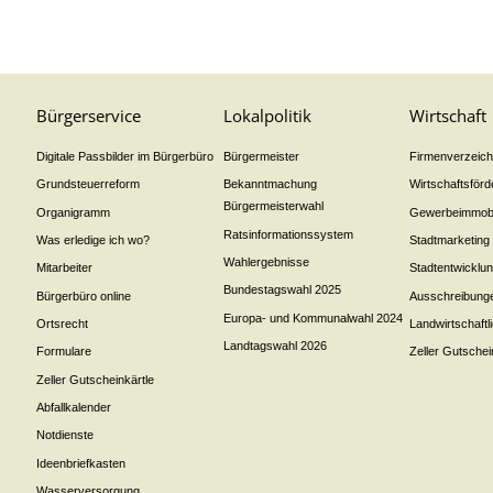
Bürgerservice
Lokalpolitik
Wirtschaft
Digitale Passbilder im Bürgerbüro
Bürgermeister
Firmenverzeichn
Grundsteuerreform
Bekanntmachung
Wirtschaftsför
Bürgermeisterwahl
Organigramm
Gewerbeimmobi
Ratsinformationssystem
Was erledige ich wo?
Stadtmarketing
Wahlergebnisse
Mitarbeiter
Stadtentwicklu
Bundestagswahl 2025
Bürgerbüro online
Ausschreibung
Europa- und Kommunalwahl 2024
Ortsrecht
Landwirtschaft
Landtagswahl 2026
Formulare
Zeller Gutschei
Zeller Gutscheinkärtle
Abfallkalender
Notdienste
Ideenbriefkasten
Wasserversorgung