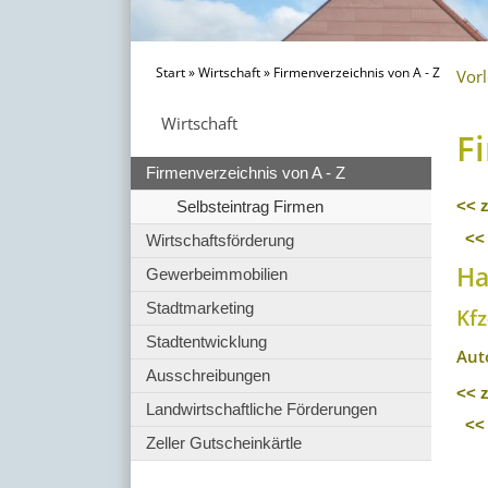
Start
»
Wirtschaft
»
Firmenverzeichnis von A - Z
Vor
Wirtschaft
F
Firmenverzeichnis von A - Z
Selbsteintrag Firmen
<< 
<<
Wirtschaftsförderung
Ha
Gewerbeimmobilien
Stadtmarketing
Kf
Stadtentwicklung
Aut
Ausschreibungen
<< 
Landwirtschaftliche Förderungen
<<
Zeller Gutscheinkärtle