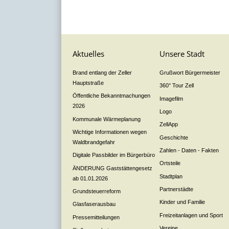
Aktuelles
Unsere Stadt
Brand entlang der Zeller
Grußwort Bürgermeister
Hauptstraße
360° Tour Zell
Öffentliche Bekanntmachungen
Imagefilm
2026
Logo
Kommunale Wärmeplanung
ZellApp
Wichtige Informationen wegen
Geschichte
Waldbrandgefahr
Zahlen - Daten - Fakten
Digitale Passbilder im Bürgerbüro
Ortsteile
ÄNDERUNG Gaststättengesetz
Stadtplan
ab 01.01.2026
Partnerstädte
Grundsteuerreform
Kinder und Familie
Glasfaserausbau
Freizeitanlagen und Sport
Pressemitteilungen
Vereine