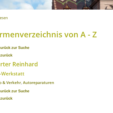
lesen
irmenverzeichnis von A - Z
zurück zur Suche
 zurück
rter Reinhard
z-Werkstatt
o & Verkehr
,
Autoreparaturen
zurück zur Suche
 zurück