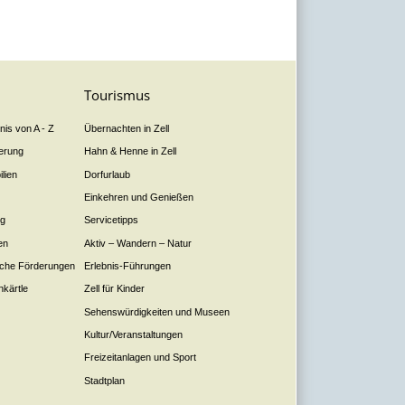
Tourismus
is von A - Z
Übernachten in Zell
derung
Hahn & Henne in Zell
lien
Dorfurlaub
Einkehren und Genießen
ng
Servicetipps
en
Aktiv – Wandern – Natur
liche Förderungen
Erlebnis-Führungen
nkärtle
Zell für Kinder
Sehenswürdigkeiten und Museen
Kultur/Veranstaltungen
Freizeitanlagen und Sport
Stadtplan