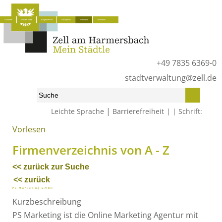
Aktuelles
Unsere Stadt
Bürgerservice
Lokalpolitik
Wirtschaft
Tourismus
+49 7835 6369-0
stadtverwaltung@zell.de
|
Leichte Sprache
Barrierefreiheit
Schrift:
Vorlesen
Start
»
Wirtschaft
»
Firmenverzeichnis von A - Z
Firmenverzeichnis von A - Z
<< zurück zur Suche
<< zurück
PS Marketing GmbH
Kurzbeschreibung
PS Marketing ist die Online Marketing Agentur mit