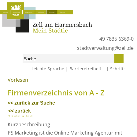
Aktuelles
Unsere Stadt
Bürgerservice
Lokalpolitik
Wirtschaft
Tourismus
+49 7835 6369-0
stadtverwaltung@zell.de
|
Leichte Sprache
Barrierefreiheit
Schrift:
Vorlesen
Start
»
Wirtschaft
»
Firmenverzeichnis von A - Z
Firmenverzeichnis von A - Z
<< zurück zur Suche
<< zurück
PS Marketing GmbH
Kurzbeschreibung
PS Marketing ist die Online Marketing Agentur mit