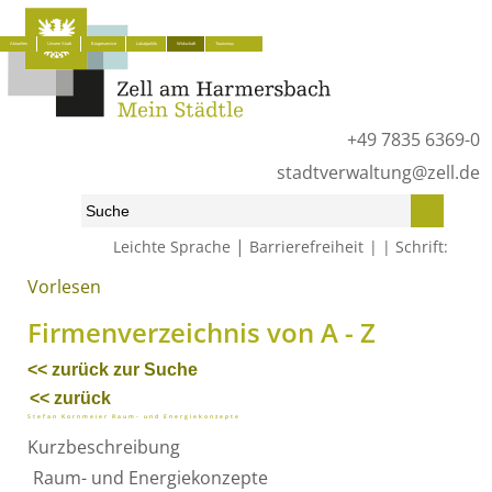
Aktuelles
Unsere Stadt
Bürgerservice
Lokalpolitik
Wirtschaft
Tourismus
+49 7835 6369-0
stadtverwaltung@zell.de
|
Leichte Sprache
Barrierefreiheit
Schrift:
Vorlesen
Start
»
Wirtschaft
»
Firmenverzeichnis von A - Z
Firmenverzeichnis von A - Z
<< zurück zur Suche
<< zurück
Stefan Kornmeier Raum- und Energiekonzepte
Kurzbeschreibung
Raum- und Energiekonzepte