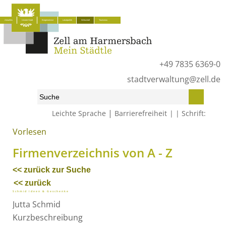
Aktuelles
Unsere Stadt
Bürgerservice
Lokalpolitik
Wirtschaft
Tourismus
+49 7835 6369-0
stadtverwaltung@zell.de
|
Leichte Sprache
Barrierefreiheit
Schrift:
Vorlesen
Start
»
Wirtschaft
»
Firmenverzeichnis von A - Z
Firmenverzeichnis von A - Z
<< zurück zur Suche
<< zurück
Schmid Ideen & Geschenke
Jutta
Schmid
Kurzbeschreibung