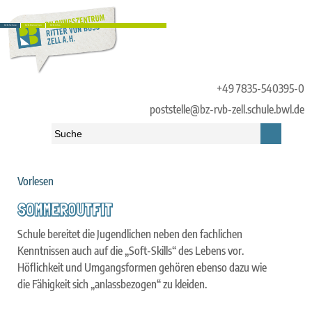
RvB.Schule
RvB.Menschen
RvB.Infos
+49 7835-540395-0
poststelle@bz-rvb-zell.schule.bwl.de
Vorlesen
Startseite
»
RvB.Schule
»
Lernen und Leben am RvB
»
Sommeroutfit
SOMMEROUTFIT
Schule bereitet die Jugendlichen neben den fachlichen
Kenntnissen auch auf die „Soft-Skills“ des Lebens vor.
Höflichkeit und Umgangsformen gehören ebenso dazu wie
die Fähigkeit sich „anlassbezogen“ zu kleiden.