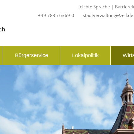
|
Leichte Sprache
Barrieref
+49 7835 6369-0
stadtverwaltung@zell.de
Bürgerservice
Lokalpolitik
Wirt