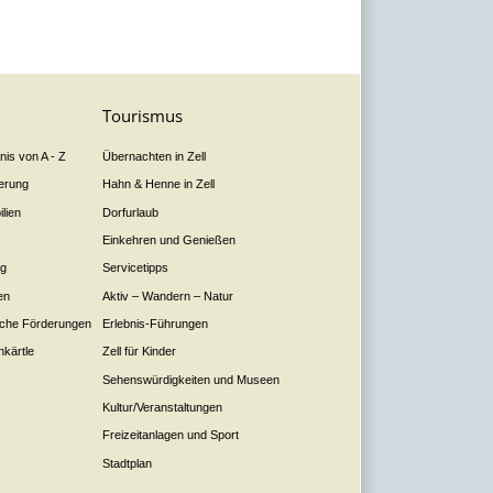
Tourismus
is von A - Z
Übernachten in Zell
derung
Hahn & Henne in Zell
lien
Dorfurlaub
Einkehren und Genießen
ng
Servicetipps
en
Aktiv – Wandern – Natur
liche Förderungen
Erlebnis-Führungen
nkärtle
Zell für Kinder
Sehenswürdigkeiten und Museen
Kultur/Veranstaltungen
Freizeitanlagen und Sport
Stadtplan