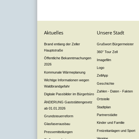
Aktuelles
Unsere Stadt
Brand entlang der Zeller
Grußwort Bürgermeister
Hauptstraße
360° Tour Zell
Öffentliche Bekanntmachungen
Imagefilm
2026
Logo
Kommunale Wärmeplanung
ZellApp
Wichtige Informationen wegen
Geschichte
Waldbrandgefahr
Zahlen - Daten - Fakten
Digitale Passbilder im Bürgerbüro
Ortsteile
ÄNDERUNG Gaststättengesetz
Stadtplan
ab 01.01.2026
Partnerstädte
Grundsteuerreform
Kinder und Familie
Glasfaserausbau
Freizeitanlagen und Sport
Pressemitteilungen
Vereine