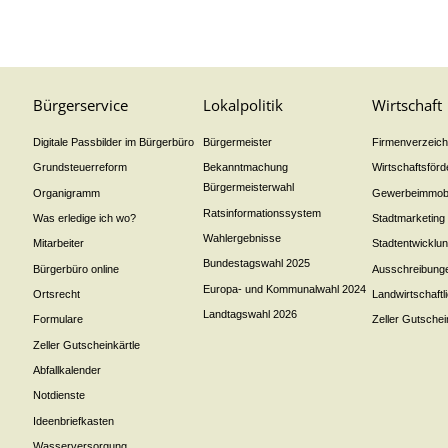
Bürgerservice
Lokalpolitik
Wirtschaft
Digitale Passbilder im Bürgerbüro
Bürgermeister
Firmenverzeichn
Grundsteuerreform
Bekanntmachung
Wirtschaftsför
Bürgermeisterwahl
Organigramm
Gewerbeimmobi
Ratsinformationssystem
Was erledige ich wo?
Stadtmarketing
Wahlergebnisse
Mitarbeiter
Stadtentwicklu
Bundestagswahl 2025
Bürgerbüro online
Ausschreibung
Europa- und Kommunalwahl 2024
Ortsrecht
Landwirtschaft
Landtagswahl 2026
Formulare
Zeller Gutschei
Zeller Gutscheinkärtle
Abfallkalender
Notdienste
Ideenbriefkasten
Wasserversorgung