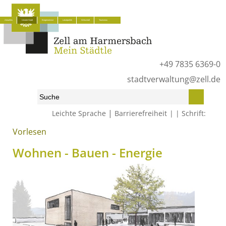
Aktuelles
Unsere Stadt
Bürgerservice
Lokalpolitik
Wirtschaft
Tourismus
+49 7835 6369-0
stadtverwaltung@zell.de
|
Leichte Sprache
Barrierefreiheit
Schrift:
Vorlesen
Start
»
Unsere Stadt
»
Wohnen - Bauen - Energie
Wohnen - Bauen - Energie