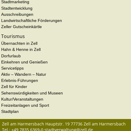
Stadtmarketing
Stadtentwicklung
Ausschreibungen
Landwirtschaftliche Förderungen
Zeller Gutscheinkärtle
Tourismus
Übernachten in Zell
Hahn & Henne in Zell
Dorfurlaub
Einkehren und Genießen
Servicetipps
Aktiv – Wandern – Natur
Erlebnis-Führungen
Zell für Kinder
Sehenswürdigkeiten und Museen
Kultur/Veranstaltungen
Freizeitanlagen und Sport
Stadtplan
Zell am Harmersbach
Hauptstr. 19
77736
Zell am Harmersbach
Tel.:
+49 7835 6369-0
stadtverwaltung@zell.de