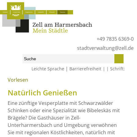
Aktuelles
Unsere Stadt
Bürgerservice
Lokalpolitik
Wirtschaft
Tourismus
+49 7835 6369-0
stadtverwaltung@zell.de
|
Leichte Sprache
Barrierefreiheit
Schrift:
Vorlesen
Start
»
Tourismus
»
Dorfurlaub
»
Natürlich Genießen
Natürlich Genießen
Eine zünftige Vesperplatte mit Schwarzwälder
Schinken oder eine Spezialität wie Bibeleskäs mit
Brägele? Die Gasthäuser in Zell-
Unterharmersbach und Umgebung verwöhnen
Sie mit regionalen Köstlichkeiten, natürlich mit