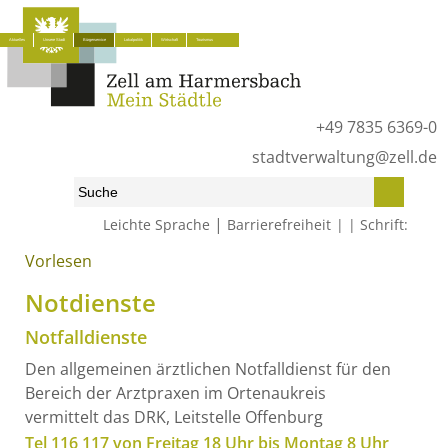
Aktuelles
Unsere Stadt
Bürgerservice
Lokalpolitik
Wirtschaft
Tourismus
+49 7835 6369-0
stadtverwaltung@zell.de
|
Leichte Sprache
Barrierefreiheit
Schrift:
Vorlesen
Start
»
Bürgerservice
»
Notdienste
Notdienste
Notfalldienste
Den allgemeinen ärztlichen Notfalldienst für den
Bereich der Arztpraxen im Ortenaukreis
vermittelt das DRK, Leitstelle Offenburg
Tel 116 117 von Freitag 18 Uhr bis Montag 8 Uhr