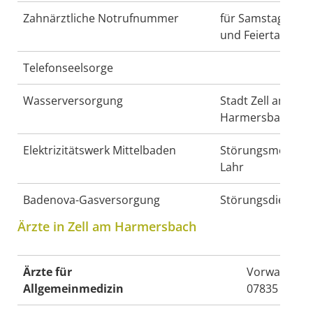
Zahnärztliche Notrufnummer
für Samstage, So
und Feiertage
Telefonseelsorge
Wasserversorgung
Stadt Zell am
Harmersbach
Elektrizitätswerk Mittelbaden
Störungsmeldeste
Lahr
Badenova-Gasversorgung
Störungsdienst
Ärzte in Zell am Harmersbach
Ärzte für
Vorwahl
Allgemeinmedizin
07835