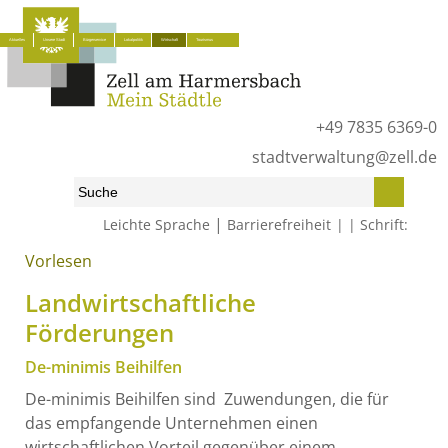
Aktuelles
Unsere Stadt
Bürgerservice
Lokalpolitik
Wirtschaft
Tourismus
+49 7835 6369-0
stadtverwaltung@zell.de
|
Leichte Sprache
Barrierefreiheit
Schrift:
Vorlesen
Start
»
Wirtschaft
»
Landwirtschaftliche Förderungen
Landwirtschaftliche
Förderungen
De-minimis Beihilfen
De-minimis Beihilfen sind Zuwendungen, die für
das empfangende Unternehmen einen
wirtschaftlichen Vorteil gegenüber einem