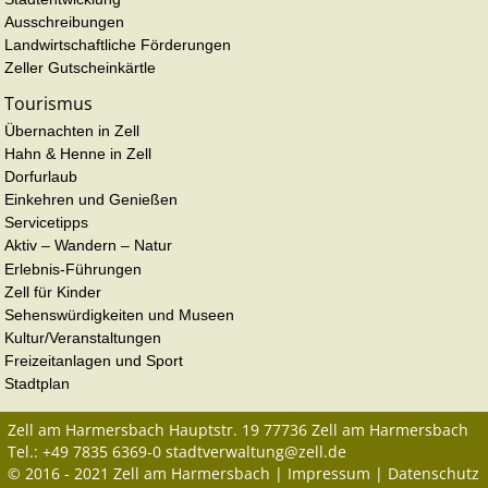
Ausschreibungen
Landwirtschaftliche Förderungen
Zeller Gutscheinkärtle
Tourismus
Übernachten in Zell
Hahn & Henne in Zell
Dorfurlaub
Einkehren und Genießen
Servicetipps
Aktiv – Wandern – Natur
Erlebnis-Führungen
Zell für Kinder
Sehenswürdigkeiten und Museen
Kultur/Veranstaltungen
Freizeitanlagen und Sport
Stadtplan
Zell am Harmersbach
Hauptstr. 19
77736
Zell am Harmersbach
Tel.:
+49 7835 6369-0
stadtverwaltung@zell.de
© 2016 - 2021 Zell am Harmersbach |
Impressum
|
Datenschutz