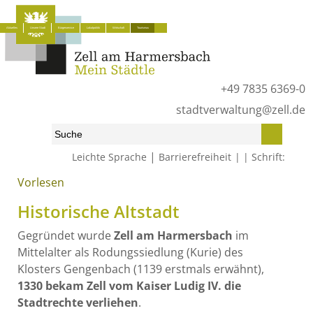
Aktuelles
Unsere Stadt
Bürgerservice
Lokalpolitik
Wirtschaft
Tourismus
+49 7835 6369-0
stadtverwaltung@zell.de
|
Leichte Sprache
Barrierefreiheit
Schrift:
Vorlesen
Start
»
Tourismus
»
Sehenswürdigkeiten und Museen
»
Historische Altstadt
Historische Altstadt
Gegründet wurde
Zell am Harmersbach
im
Mittelalter als Rodungssiedlung (Kurie) des
Klosters Gengenbach (1139 erstmals erwähnt),
1330 bekam Zell vom Kaiser Ludig IV. die
Stadtrechte verliehen
.