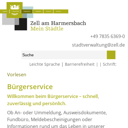
Aktuelles
Unsere Stadt
Bürgerservice
Lokalpolitik
Wirtschaft
Tourismus
+49 7835 6369-0
stadtverwaltung@zell.de
|
Leichte Sprache
Barrierefreiheit
Schrift:
Vorlesen
Start
»
Bürgerservice
Bürgerservice
Willkommen beim Bürgerservice – schnell,
zuverlässig und persönlich.
Ob An- oder Ummeldung, Ausweisdokumente,
Fundbüro, Meldebescheinigungen oder
Informationen rund um das Leben in unserer