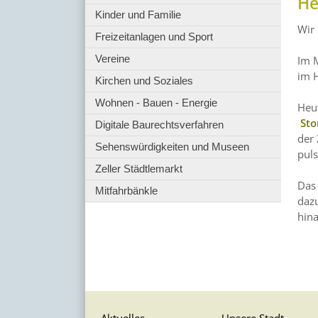
He
Kinder und Familie
Wir 
Freizeitanlagen und Sport
Vereine
Im M
im 
Kirchen und Soziales
Wohnen - Bauen - Energie
Heut
St
Digitale Baurechtsverfahren
der 
Sehenswürdigkeiten und Museen
puls
Zeller Städtlemarkt
Das 
Mitfahrbänkle
daz
hin