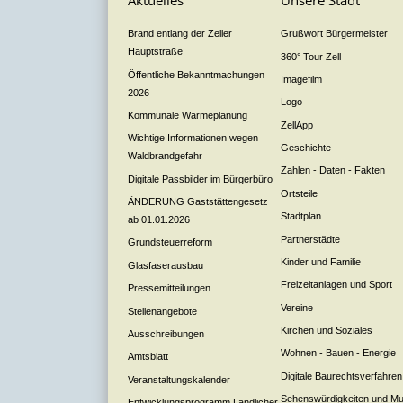
Aktuelles
Unsere Stadt
Brand entlang der Zeller
Grußwort Bürgermeister
Hauptstraße
360° Tour Zell
Öffentliche Bekanntmachungen
Imagefilm
2026
Logo
Kommunale Wärmeplanung
ZellApp
Wichtige Informationen wegen
Geschichte
Waldbrandgefahr
Zahlen - Daten - Fakten
Digitale Passbilder im Bürgerbüro
Ortsteile
ÄNDERUNG Gaststättengesetz
Stadtplan
ab 01.01.2026
Partnerstädte
Grundsteuerreform
Kinder und Familie
Glasfaserausbau
Freizeitanlagen und Sport
Pressemitteilungen
Vereine
Stellenangebote
Kirchen und Soziales
Ausschreibungen
Wohnen - Bauen - Energie
Amtsblatt
Digitale Baurechtsverfahren
Veranstaltungskalender
Sehenswürdigkeiten und M
Entwicklungsprogramm Ländlicher