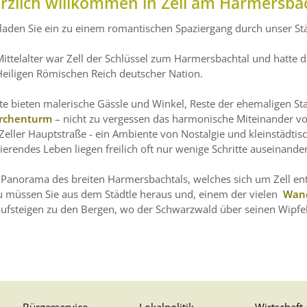
rzlich willkommen in Zell am Harmersba
laden Sie ein zu einem romantischen Spaziergang durch unser Stä
ittelalter war Zell der Schlüssel zum Harmersbachtal und hatte den
Heiligen Römischen Reich deutscher Nation.
e bieten malerische Gässle und Winkel, Reste der ehemaligen St
orchenturm
– nicht zu vergessen das harmonische Miteinander v
Zeller Hauptstraße - ein Ambiente von Nostalgie und kleinstädtisc
ierendes Leben liegen freilich oft nur wenige Schritte auseinander
Panorama des breiten Harmersbachtals, welches sich um Zell ent
u müssen Sie aus dem Städtle heraus und, einem der vielen
Wan
aufsteigen zu den Bergen, wo der Schwarzwald über seinen Wipf