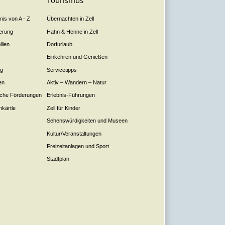
Tourismus
is von A - Z
Übernachten in Zell
derung
Hahn & Henne in Zell
lien
Dorfurlaub
Einkehren und Genießen
ng
Servicetipps
en
Aktiv – Wandern – Natur
liche Förderungen
Erlebnis-Führungen
nkärtle
Zell für Kinder
Sehenswürdigkeiten und Museen
Kultur/Veranstaltungen
Freizeitanlagen und Sport
Stadtplan