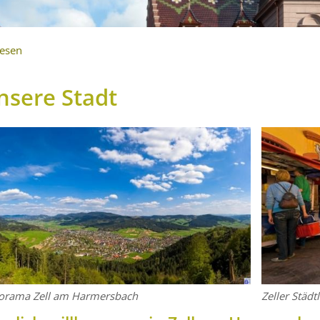
lesen
nsere Stadt
orama Zell am Harmersbach
Zeller Städt