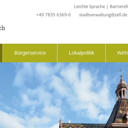
|
Leichte Sprache
Barrieref
+49 7835 6369-0
stadtverwaltung@zell.de
Bürgerservice
Lokalpolitik
Wirt