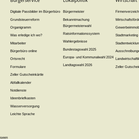
Bürgerservice
Lokalpolitik
Wirtschaft
Digitale Passbilder im Bürgerbüro
Bürgermeister
Firmenverzeichn
Grundsteuerreform
Bekanntmachung
Wirtschaftsför
Bürgermeisterwahl
Organigramm
Gewerbeimmobi
Ratsinformationssystem
Was erledige ich wo?
Stadtmarketing
Wahlergebnisse
Mitarbeiter
Stadtentwicklu
Bundestagswahl 2025
Bürgerbüro online
Ausschreibung
Europa- und Kommunalwahl 2024
Ortsrecht
Landwirtschaft
Landtagswahl 2026
Formulare
Zeller Gutschei
Zeller Gutscheinkärtle
Abfallkalender
Notdienste
Ideenbriefkasten
Wasserversorgung
Leichte Sprache
useen