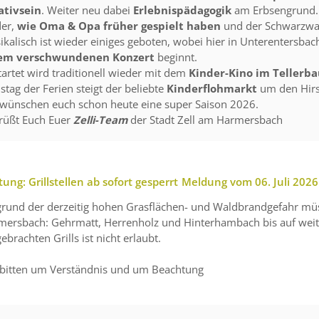
ativsein
. Weiter neu dabei
Erlebnispädagogik
am Erbsengrund. 
der,
wie Oma & Opa früher gespielt haben
und der Schwarzwa
kalisch ist wieder einiges geboten, wobei hier in Unterentersba
em verschwundenen Konzert
beginnt.
artet wird traditionell wieder mit dem
Kinder-Kino im Tellerb
tag der Ferien steigt der beliebte
Kinderflohmarkt
um den Hir
 wünschen euch schon heute eine super Saison 2026.
grüßt Euch Euer
Zelli-Team
der Stadt Zell am Harmersbach
ung: Grillstellen ab sofort gesperrt
Meldung vom
06. Juli 2026
rund der derzeitig hohen Grasflächen- und Waldbrandgefahr müsse
mersbach: Gehrmatt, Herrenholz und Hinterhambach bis auf weit
ebrachten Grills ist nicht erlaubt.
 bitten um Verständnis und um Beachtung