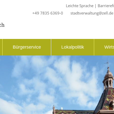
|
Leichte Sprache
Barrieref
+49 7835 6369-0
stadtverwaltung@zell.de
Bürgerservice
Lokalpolitik
Wirt