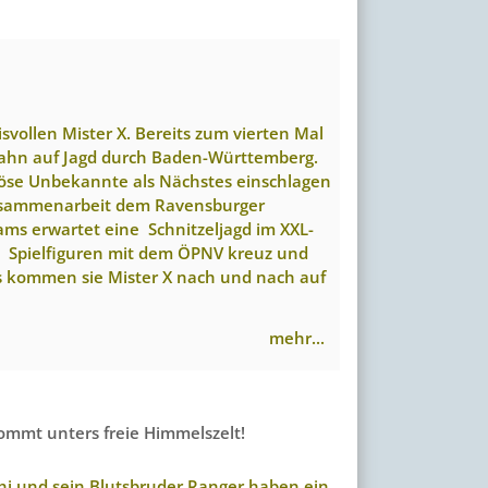
svollen Mister X. Bereits zum vierten Mal
Bahn auf Jagd durch Baden-Württemberg.
iöse Unbekannte als Nächstes einschlagen
 Zusammenarbeit dem Ravensburger
ams erwartet eine Schnitzeljagd im XXL-
ße Spielfiguren mit dem ÖPNV kreuz und
 kommen sie Mister X nach und nach auf
mehr...
ommt unters freie Himmelszelt!
i und sein Blutsbruder Ranger haben ein