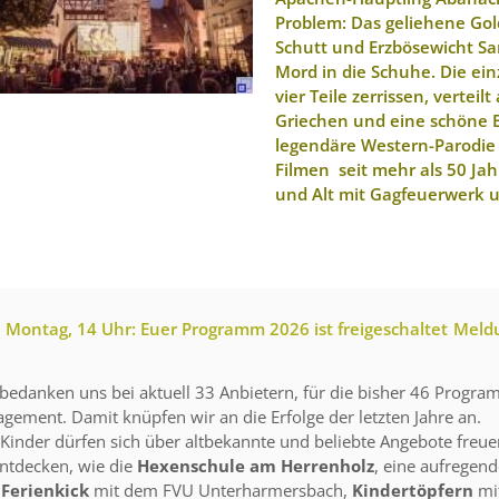
Problem: Das geliehene Gol
Schutt und Erzbösewicht S
Mord in die Schuhe. Die ein
vier Teile zerrissen, vertei
Griechen und eine schöne 
legendäre Western-Parodie 
Filmen seit mehr als 50 Ja
und Alt mit Gagfeuerwerk 
li Montag, 14 Uhr: Euer Programm 2026 ist freigeschaltet
Meld
bedanken uns bei aktuell 33 Anbietern, für die bisher 46 Progr
gement. Damit knüpfen wir an die Erfolge der letzten Jahre an.
 Kinder dürfen sich über altbekannte und beliebte Angebote freuen
entdecken, wie die
Hexenschule am Herrenholz
, eine aufregen
n
Ferienkick
mit dem FVU Unterharmersbach,
Kindertöpfern
mi