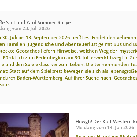
ße Scotland Yard Sommer-Rallye
dung vom
23. Juli 2026
 30. Juli bis 13. September 2026 heißt es: Findet den geheimni
en Familien, Jugendliche und Abenteuerlustige mit Bus und 
steckte Geocaches liefern Hinweise, welchen Weg der myster
. Pünktlich zum Ferienbeginn am 30. Juli erweckt bwegt in
eleland den Spieleklassiker zum Leben. Die teilnehmenden Te
mat: Statt auf dem Spielbrett bewegen sie sich als lebensgro
r durch Baden-Württemberg. Auf ihrer Suche nach Geocaches
 Spur.
Howgh! Der Kult-Western k
Meldung vom
14. Juli 2026
Apachen-Häuptling Abahach