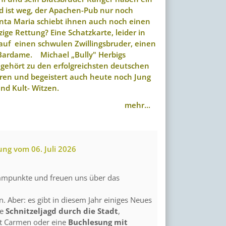
d ist weg, der Apachen-Pub nur noch
anta Maria schiebt ihnen auch noch einen
zige Rettung? Eine Schatzkarte, leider in
lt auf einen schwulen Zwillingsbruder, einen
Bardame. Michael „Bully" Herbigs
gehört zu den erfolgreichsten deutschen
hren und begeistert auch heute noch Jung
und Kult- Witzen.
mehr...
ung vom
06. Juli 2026
ammpunkte und freuen uns über das
. Aber: es gibt in diesem Jahr einiges Neues
de
Schnitzeljagd durch die Stadt
,
t Carmen oder eine
Buchlesung mit