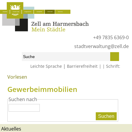
Aktuelles
Unsere Stadt
Bürgerservice
Lokalpolitik
Wirtschaft
Tourismus
+49 7835 6369-0
stadtverwaltung@zell.de
|
Leichte Sprache
Barrierefreiheit
Schrift:
Vorlesen
Start
»
Wirtschaft
»
Gewerbeimmobilien
Gewerbeimmobilien
Suchen nach
Aktuelles