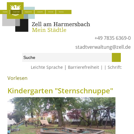
Aktuelles
Unsere Stadt
Bürgerservice
Lokalpolitik
Wirtschaft
Tourismus
+49 7835 6369-0
stadtverwaltung@zell.de
|
Leichte Sprache
Barrierefreiheit
Schrift:
Vorlesen
Start
»
Unsere Stadt
»
Kinder und Familie
»
Kindergärten
»
Sternschnuppe
Kindergarten "Sternschnuppe"