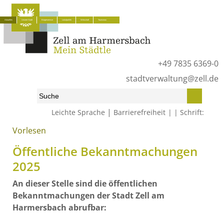
Aktuelles
Unsere Stadt
Bürgerservice
Lokalpolitik
Wirtschaft
Tourismus
+49 7835 6369-0
stadtverwaltung@zell.de
|
Leichte Sprache
Barrierefreiheit
Schrift:
Vorlesen
Start
»
Aktuelles
»
Öffentliche Bekanntmachungen 2026
»
Öffentliche Bekanntmachungen 2025
Öffentliche Bekanntmachungen
2025
An dieser Stelle sind die öffentlichen
Bekanntmachungen der Stadt Zell am
Harmersbach abrufbar: