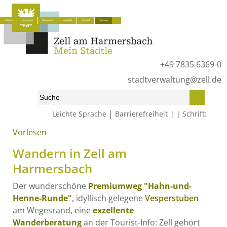
Aktuelles
Unsere Stadt
Bürgerservice
Lokalpolitik
Wirtschaft
Tourismus
+49 7835 6369-0
stadtverwaltung@zell.de
|
Leichte Sprache
Barrierefreiheit
Schrift:
Vorlesen
Start
»
Tourismus
»
Aktiv – Wandern – Natur
»
Wandern und Natur
Wandern in Zell am
Harmersbach
Der wunderschöne
Premiumweg "Hahn-und-
Henne-Runde"
, idyllisch gelegene
Vesperstuben
am Wegesrand, eine
exzellente
Wanderberatung
an der Tourist-Info: Zell gehört