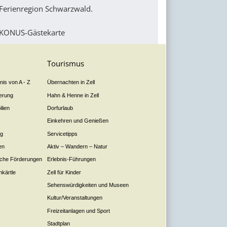
Ferienregion Schwarzwald.
KONUS-Gästekarte
Tourismus
is von A - Z
Übernachten in Zell
derung
Hahn & Henne in Zell
lien
Dorfurlaub
Einkehren und Genießen
ng
Servicetipps
en
Aktiv – Wandern – Natur
liche Förderungen
Erlebnis-Führungen
nkärtle
Zell für Kinder
Sehenswürdigkeiten und Museen
Kultur/Veranstaltungen
Freizeitanlagen und Sport
Stadtplan