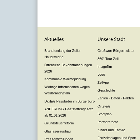
Aktuelles
Unsere Stadt
Brand entlang der Zeller
Grußwort Bürgermeister
Hauptstraße
360° Tour Zell
Öffentliche Bekanntmachungen
Imagefilm
2026
Logo
Kommunale Wärmeplanung
ZellApp
Wichtige Informationen wegen
Geschichte
Waldbrandgefahr
Zahlen - Daten - Fakten
Digitale Passbilder im Bürgerbüro
Ortsteile
ÄNDERUNG Gaststättengesetz
Stadtplan
ab 01.01.2026
Partnerstädte
Grundsteuerreform
Kinder und Familie
Glasfaserausbau
Freizeitanlagen und Sport
Pressemitteilungen