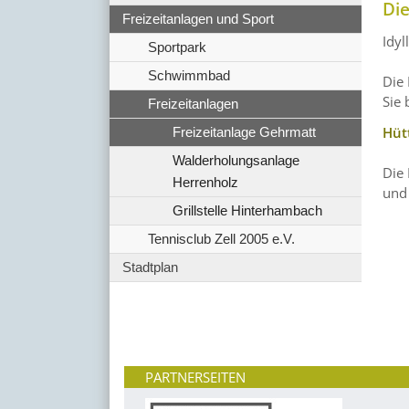
Die
Freizeitanlagen und Sport
Idyl
Sportpark
Schwimmbad
Die 
Sie 
Freizeitanlagen
Hüt
Freizeitanlage Gehrmatt
Walderholungsanlage
Die
Herrenholz
und 
Grillstelle Hinterhambach
Tennisclub Zell 2005 e.V.
Stadtplan
PARTNERSEITEN