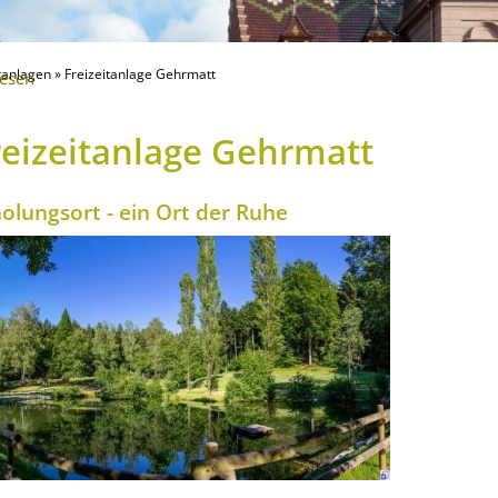
itanlagen
»
Freizeitanlage Gehrmatt
lesen
reizeitanlage Gehrmatt
olungsort - ein Ort der Ruhe