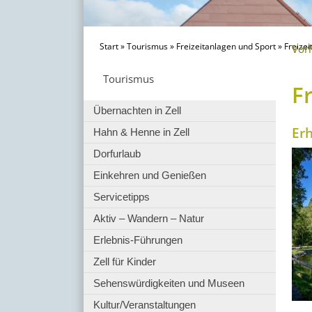
Start
»
Tourismus
»
Freizeitanlagen und Sport
»
Freize
Vor
Tourismus
F
Übernachten in Zell
Erh
Hahn & Henne in Zell
Dorfurlaub
Einkehren und Genießen
Servicetipps
Aktiv – Wandern – Natur
Erlebnis-Führungen
Zell für Kinder
Sehenswürdigkeiten und Museen
Kultur/Veranstaltungen