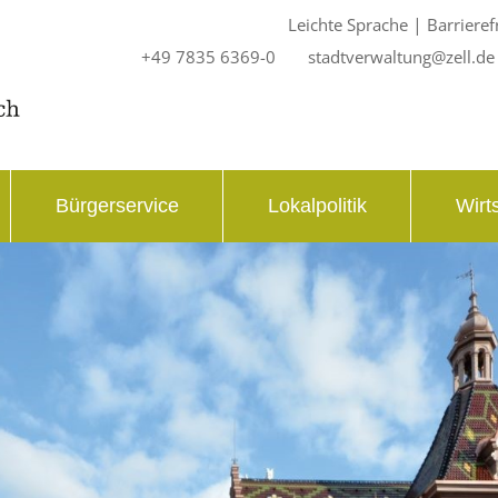
|
Leichte Sprache
Barrieref
+49 7835 6369-0
stadtverwaltung@zell.de
Bürgerservice
Lokalpolitik
Wirt