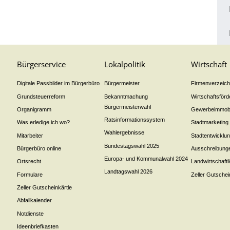
Bürgerservice
Lokalpolitik
Wirtschaft
Digitale Passbilder im Bürgerbüro
Bürgermeister
Firmenverzeichn
Grundsteuerreform
Bekanntmachung
Wirtschaftsför
Bürgermeisterwahl
Organigramm
Gewerbeimmobi
Ratsinformationssystem
Was erledige ich wo?
Stadtmarketing
Wahlergebnisse
Mitarbeiter
Stadtentwicklu
Bundestagswahl 2025
Bürgerbüro online
Ausschreibung
Europa- und Kommunalwahl 2024
Ortsrecht
Landwirtschaft
Landtagswahl 2026
Formulare
Zeller Gutschei
Zeller Gutscheinkärtle
Abfallkalender
Notdienste
Ideenbriefkasten