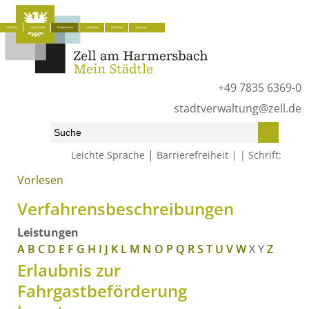
Aktuelles
Unsere Stadt
Bürgerservice
Lokalpolitik
Wirtschaft
Tourismus
+49 7835 6369-0
stadtverwaltung@zell.de
|
Leichte Sprache
Barrierefreiheit
Schrift:
Vorlesen
Start
»
Bürgerservice
»
Was erledige ich wo?
»
Verfahrensbeschreibungen
Verfahrensbeschreibungen
Leistungen
A
B
C
D
E
F
G
H
I
J
K
L
M
N
O
P
Q
R
S
T
U
V
W
X
Y
Z
Erlaubnis zur
Fahrgastbeförderung