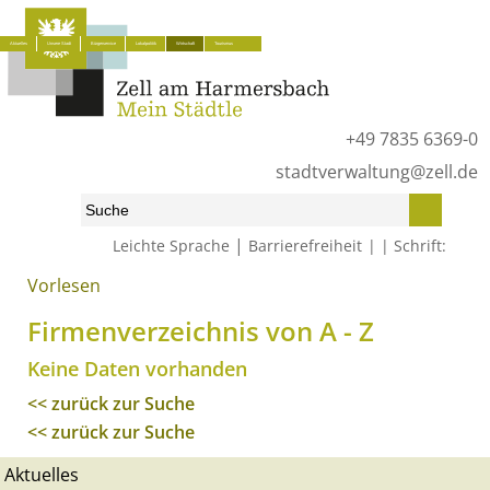
Aktuelles
Unsere Stadt
Bürgerservice
Lokalpolitik
Wirtschaft
Tourismus
+49 7835 6369-0
stadtverwaltung@zell.de
|
Leichte Sprache
Barrierefreiheit
Schrift:
Vorlesen
Start
»
Wirtschaft
»
Firmenverzeichnis von A - Z
Firmenverzeichnis von A - Z
Keine Daten vorhanden
<< zurück zur Suche
<< zurück zur Suche
Aktuelles