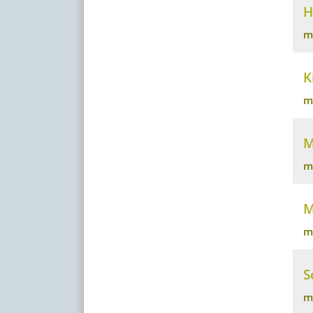
H
m
K
m
M
m
M
m
S
m