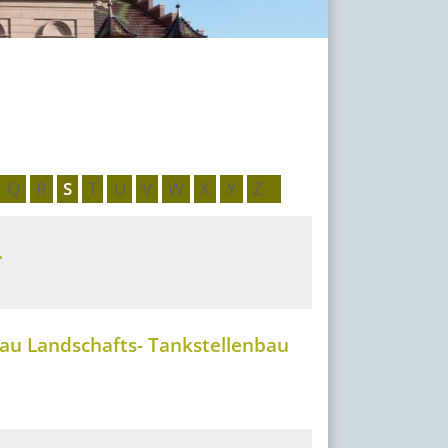
Q
R
S
T
U
V
W
X
Y
Z
.
u Landschafts- Tankstellenbau