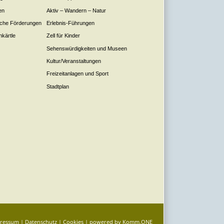
en
Aktiv – Wandern – Natur
liche Förderungen
Erlebnis-Führungen
nkärtle
Zell für Kinder
Sehenswürdigkeiten und Museen
Kultur/Veranstaltungen
Freizeitanlagen und Sport
Stadtplan
ressum
|
Datenschutz
|
Cookies
| powered by
Komm.ONE