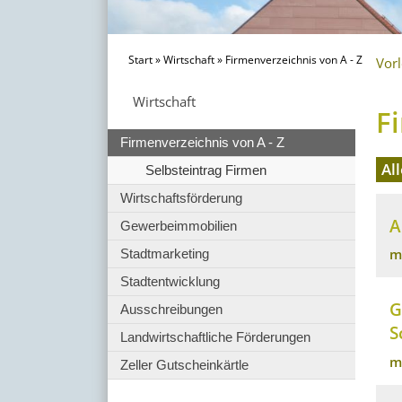
Start
»
Wirtschaft
»
Firmenverzeichnis von A - Z
Vor
Wirtschaft
F
Firmenverzeichnis von A - Z
Al
Selbsteintrag Firmen
Wirtschaftsförderung
A
Gewerbeimmobilien
m
Stadtmarketing
Stadtentwicklung
G
Ausschreibungen
S
Landwirtschaftliche Förderungen
m
Zeller Gutscheinkärtle