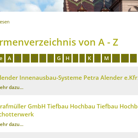
lesen
irmenverzeichnis von A - Z
le
A
B
C
D
E
F
G
H
I
J
K
L
M
N
O
P
lender Innenausbau-Systeme Petra Alender e.Kfr
ehr dazu...
rafmüller GmbH Tiefbau Hochbau Tiefbau Hochba
chotterwerk
ehr dazu...