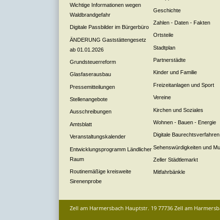
Wichtige Informationen wegen
Geschichte
Waldbrandgefahr
Zahlen - Daten - Fakten
Digitale Passbilder im Bürgerbüro
Ortsteile
ÄNDERUNG Gaststättengesetz
Stadtplan
ab 01.01.2026
Partnerstädte
Grundsteuerreform
Kinder und Familie
Glasfaserausbau
Freizeitanlagen und Sport
Pressemitteilungen
Vereine
Stellenangebote
Kirchen und Soziales
Ausschreibungen
Wohnen - Bauen - Energie
Amtsblatt
Digitale Baurechtsverfahren
Veranstaltungskalender
Sehenswürdigkeiten und M
Entwicklungsprogramm Ländlicher
Raum
Zeller Städtlemarkt
Routinemäßige kreisweite
Mitfahrbänkle
Sirenenprobe
Zell am Harmersbach
Hauptstr. 19
77736
Zell am Harmersb