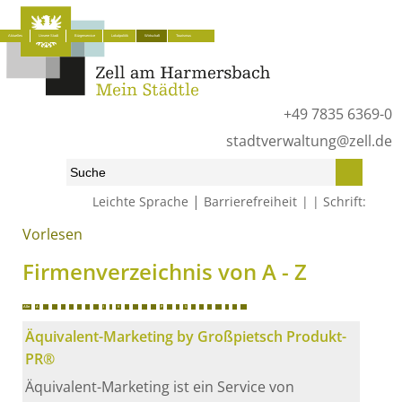
Aktuelles
Unsere Stadt
Bürgerservice
Lokalpolitik
Wirtschaft
Tourismus
+49 7835 6369-0
stadtverwaltung@zell.de
|
Leichte Sprache
Barrierefreiheit
Schrift:
Vorlesen
Start
»
Wirtschaft
»
Firmenverzeichnis von A - Z
Firmenverzeichnis von A - Z
Alle
A
B
C
D
E
F
G
H
I
J
K
L
M
N
O
P
Q
R
S
T
U
V
W
X
Y
Z
Äquivalent-Marketing by Großpietsch Produkt-
PR®
Äquivalent-Marketing ist ein Service von