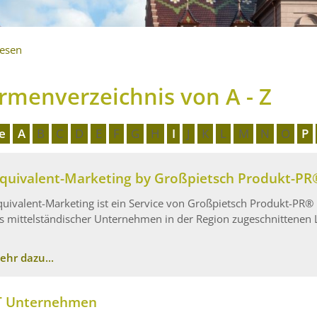
lesen
irmenverzeichnis von A - Z
le
A
B
C
D
E
F
G
H
I
J
K
L
M
N
O
P
quivalent-Marketing by Großpietsch Produkt-PR
quivalent-Marketing ist ein Service von Großpietsch Produkt-PR® 
is mittelständischer Unternehmen in der Region zugeschnittenen
ehr dazu...
T Unternehmen