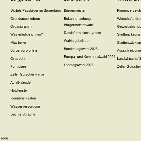
Digitale Passbilder im Bürgerbüro
Bürgermeister
Firmenverzeichn
Grundsteuerreform
Bekanntmachung
Wirtschaftsför
Bürgermeisterwahl
Organigramm
Gewerbeimmobi
Ratsinformationssystem
Was erledige ich wo?
Stadtmarketing
Wahlergebnisse
Mitarbeiter
Stadtentwicklu
Bundestagswahl 2025
Bürgerbüro online
Ausschreibung
Europa- und Kommunalwahl 2024
Ortsrecht
Landwirtschaft
Landtagswahl 2026
Formulare
Zeller Gutschei
Zeller Gutscheinkärtle
Abfallkalender
Notdienste
Ideenbriefkasten
Wasserversorgung
Leichte Sprache
useen