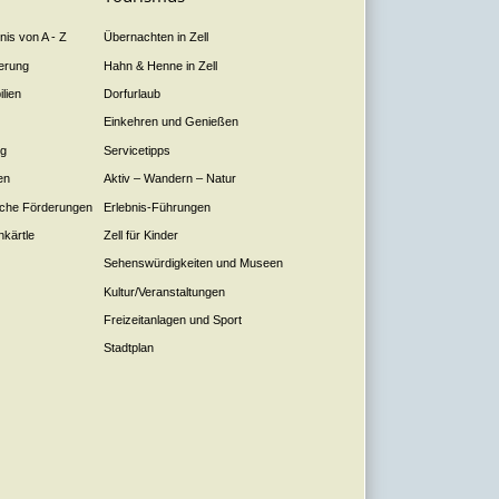
is von A - Z
Übernachten in Zell
derung
Hahn & Henne in Zell
lien
Dorfurlaub
Einkehren und Genießen
ng
Servicetipps
en
Aktiv – Wandern – Natur
liche Förderungen
Erlebnis-Führungen
nkärtle
Zell für Kinder
Sehenswürdigkeiten und Museen
Kultur/Veranstaltungen
Freizeitanlagen und Sport
Stadtplan