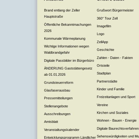
Brand entlang der Zeller
Grußwort Bürgermeister
Hauptstraße
360° Tour Zell
Öffentliche Bekanntmachungen
Imagefilm
2026
Logo
Kommunale Wärmeplanung
ZellApp
Wichtige Informationen wegen
Geschichte
Waldbrandgefahr
Zahlen - Daten - Fakten
Digitale Passbilder im Bürgerbüro
Ortsteile
ÄNDERUNG Gaststättengesetz
Stadtplan
ab 01.01.2026
Partnerstädte
Grundsteuerreform
Kinder und Familie
Glasfaserausbau
Freizeitanlagen und Sport
Pressemitteilungen
Vereine
Stellenangebote
Kirchen und Soziales
Ausschreibungen
Wohnen - Bauen - Energie
Amtsblatt
Digitale Baurechtsverfahren
Veranstaltungskalender
Sehenswürdigkeiten und M
Entwicklungsprogramm Ländlicher