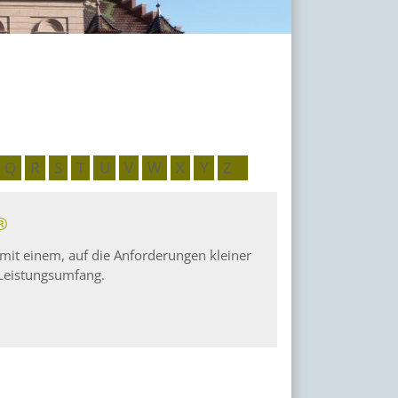
Q
R
S
T
U
V
W
X
Y
Z
®
mit einem, auf die Anforderungen kleiner
 Leistungsumfang.