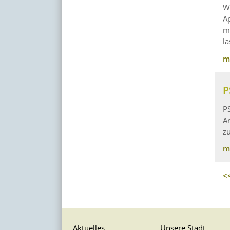
W
A
m
l
m
P
P
Ar
z
m
<
Aktuelles
Unsere Stadt