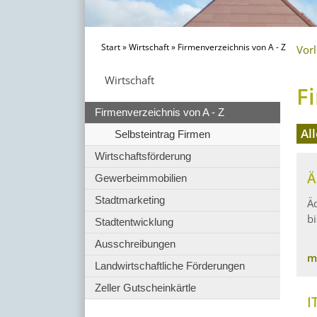
Start
»
Wirtschaft
»
Firmenverzeichnis von A - Z
Vor
Wirtschaft
F
Firmenverzeichnis von A - Z
Al
Selbsteintrag Firmen
Wirtschaftsförderung
Ä
Gewerbeimmobilien
Stadtmarketing
Ä
b
Stadtentwicklung
Ausschreibungen
m
Landwirtschaftliche Förderungen
Zeller Gutscheinkärtle
I