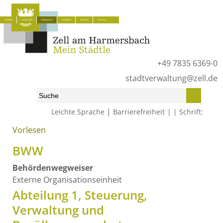
Aktuelles
Unsere Stadt
Bürgerservice
Lokalpolitik
Wirtschaft
Tourismus
+49 7835 6369-0
stadtverwaltung@zell.de
|
Leichte Sprache
Barrierefreiheit
Schrift:
Vorlesen
Start
»
Bürgerservice
»
Was erledige ich wo?
»
Behördenwegweiser
BWW
Behördenwegweiser
Externe Organisationseinheit
Abteilung 1, Steuerung,
Verwaltung und