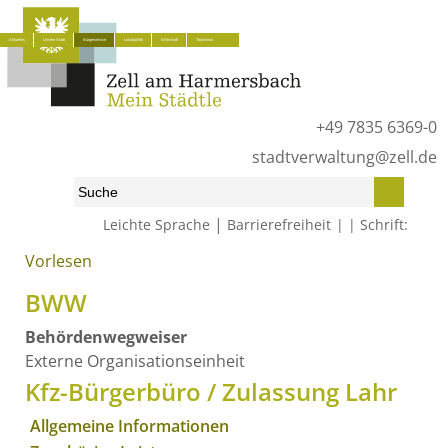
Aktuelles
Unsere Stadt
Bürgerservice
Lokalpolitik
Wirtschaft
Tourismus
+49 7835 6369-0
stadtverwaltung@zell.de
|
Leichte Sprache
Barrierefreiheit
Schrift:
Vorlesen
Start
»
Bürgerservice
»
Was erledige ich wo?
»
Behördenwegweiser
BWW
Behördenwegweiser
Externe Organisationseinheit
Kfz-Bürgerbüro / Zulassung Lahr
Allgemeine Informationen