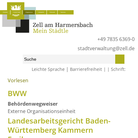
Aktuelles
Unsere Stadt
Bürgerservice
Lokalpolitik
Wirtschaft
Tourismus
+49 7835 6369-0
stadtverwaltung@zell.de
|
Leichte Sprache
Barrierefreiheit
Schrift:
Vorlesen
Start
»
Bürgerservice
»
Was erledige ich wo?
»
Behördenwegweiser
BWW
Behördenwegweiser
Externe Organisationseinheit
Landesarbeitsgericht Baden-
Württemberg Kammern