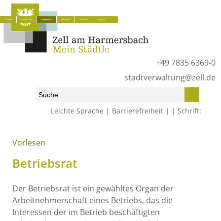
Aktuelles
Unsere Stadt
Bürgerservice
Lokalpolitik
Wirtschaft
Tourismus
+49 7835 6369-0
stadtverwaltung@zell.de
|
Leichte Sprache
Barrierefreiheit
Schrift:
Start
»
Bürgerservice
»
Was erledige ich wo?
»
Lebenslagen
»
Arbeitnehmer
»
Arbeitnehmer- und Personalvertretung
»
Vorlesen
Betriebsrat
Betriebsrat
Der Betriebsrat ist ein gewähltes Organ der
Arbeitnehmerschaft eines Betriebs, das die
Interessen der im Betrieb beschäftigten