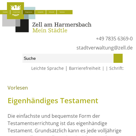
Aktuelles
Unsere Stadt
Bürgerservice
Lokalpolitik
Wirtschaft
Tourismus
+49 7835 6369-0
stadtverwaltung@zell.de
|
Leichte Sprache
Barrierefreiheit
Schrift:
Start
»
Bürgerservice
»
Was erledige ich wo?
»
Lebenslagen
»
Erben und Vererben
»
Verfügungen von Todes wegen
»
Vorlesen
Testament
»
Eigenhändiges Testament
Eigenhändiges Testament
Die einfachste und bequemste Form der
Testamentserrichtung ist das eigenhändige
Testament. Grundsätzlich kann es jede volljährige