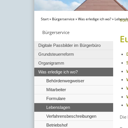
Start
»
Bürgerservice
»
Was erledige ich wo?
»
Lebensl
Vor
Bürgerservice
E
Digitale Passbilder im Bürgerbüro
Grundsteuerreform
Organigramm
Was erledige ich wo?
Behördenwegweiser
Mitarbeiter
Formulare
Lebenslagen
Verfahrensbeschreibungen
Die
Betriebshof