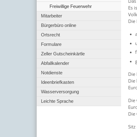
Das 
Freiwillige Feuerwehr
Es i
Volk
Mitarbeiter
Die
Bürgerbüro online
Ortsrecht
Formulare
Zeller Gutscheinkärtle
Abfallkalender
Notdienste
Die 
Die 
Ideenbriefkasten
Euro
Wasserversorgung
Die 
Leichte Sprache
Eur
Die 
Sitz