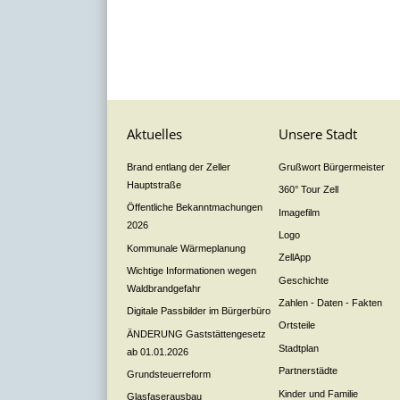
Aktuelles
Unsere Stadt
Brand entlang der Zeller
Grußwort Bürgermeister
Hauptstraße
360° Tour Zell
Öffentliche Bekanntmachungen
Imagefilm
2026
Logo
Kommunale Wärmeplanung
ZellApp
Wichtige Informationen wegen
Geschichte
Waldbrandgefahr
Zahlen - Daten - Fakten
Digitale Passbilder im Bürgerbüro
Ortsteile
ÄNDERUNG Gaststättengesetz
Stadtplan
ab 01.01.2026
Partnerstädte
Grundsteuerreform
Kinder und Familie
Glasfaserausbau