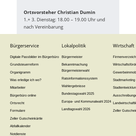
Ortsvorsteher Christian Dumin
1.+ 3. Dienstag: 18.00 – 19.00 Uhr und
nach Vereinbarung
Bürgerservice
Lokalpolitik
Wirtschaft
Digitale Passbilder im Bürgerbüro
Bürgermeister
Firmenverzeichn
Grundsteuerreform
Bekanntmachung
Wirtschaftsför
Bürgermeisterwahl
Organigramm
Gewerbeimmobi
Ratsinformationssystem
Was erledige ich wo?
Stadtmarketing
Wahlergebnisse
Mitarbeiter
Stadtentwicklu
Bundestagswahl 2025
Bürgerbüro online
Ausschreibung
Europa- und Kommunalwahl 2024
Ortsrecht
Landwirtschaft
Landtagswahl 2026
Formulare
Zeller Gutschei
Zeller Gutscheinkärtle
Abfallkalender
Notdienste