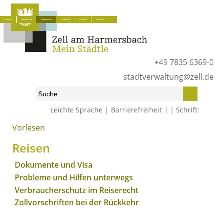
Aktuelles
Unsere Stadt
Bürgerservice
Lokalpolitik
Wirtschaft
Tourismus
+49 7835 6369-0
stadtverwaltung@zell.de
|
Leichte Sprache
Barrierefreiheit
Schrift:
Vorlesen
Start
»
Bürgerservice
»
Was erledige ich wo?
»
Lebenslagen
»
Reisen
Reisen
Dokumente und Visa
Probleme und Hilfen unterwegs
Verbraucherschutz im Reiserecht
Zollvorschriften bei der Rückkehr