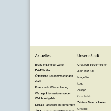
Aktuelles
Unsere Stadt
Brand entlang der Zeller
Grußwort Bürgermeister
Hauptstraße
360° Tour Zell
Öffentliche Bekanntmachungen
Imagefilm
2026
Logo
Kommunale Wärmeplanung
ZellApp
Wichtige Informationen wegen
Geschichte
Waldbrandgefahr
Zahlen - Daten - Fakten
Digitale Passbilder im Bürgerbüro
Ortsteile
ÄNDERUNG Gaststättengesetz