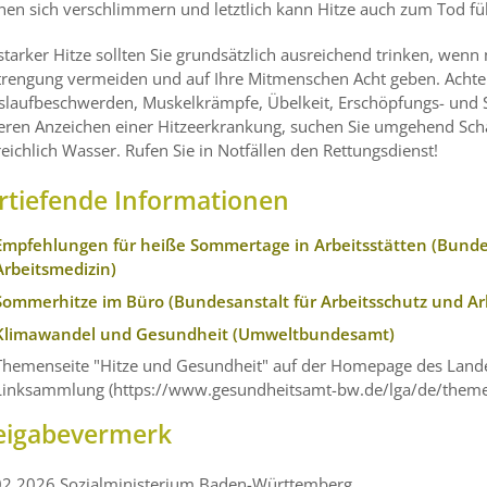
en sich verschlimmern und letztlich kann Hitze auch zum Tod fü
starker Hitze sollten Sie grundsätzlich ausreichend trinken, wen
trengung vermeiden und auf Ihre Mitmenschen Acht geben. Achten
islaufbeschwerden, Muskelkrämpfe, Übelkeit, Erschöpfungs- und 
eren Anzeichen einer Hitzeerkrankung, suchen Sie umgehend Scha
reichlich Wasser. Rufen Sie in Notfällen den Rettungsdienst!
rtiefende Informationen
Empfehlungen für heiße Sommertage in Arbeitsstätten (Bundes
Arbeitsmedizin)
Sommerhitze im Büro (Bundesanstalt für Arbeitsschutz und Ar
Klimawandel und Gesundheit (Umweltbundesamt)
Themenseite "Hitze und Gesundheit" auf der Homepage des Lan
Linksammlung (https://www.gesundheitsamt-bw.de/lga/de/theme
eigabevermerk
02.2026 Sozialministerium Baden-Württemberg