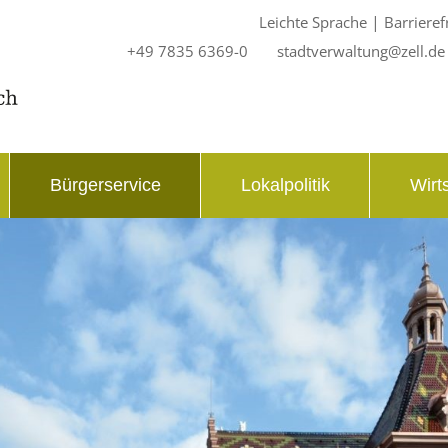
|
Leichte Sprache
Barrieref
+49 7835 6369-0
stadtverwaltung@zell.de
Bürgerservice
Lokalpolitik
Wirt