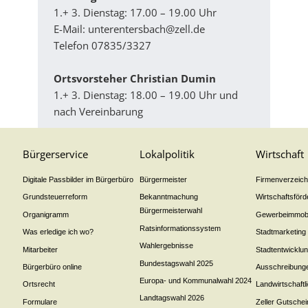
1.+ 3. Dienstag: 17.00 – 19.00 Uhr
E-Mail:
unterentersbach@zell.de
Telefon 07835/3327
Ortsvorsteher Christian Dumin
1.+ 3. Dienstag: 18.00 – 19.00 Uhr und
nach Vereinbarung
Bürgerservice
Lokalpolitik
Wirtschaft
Digitale Passbilder im Bürgerbüro
Bürgermeister
Firmenverzeichn
Grundsteuerreform
Bekanntmachung
Wirtschaftsför
Bürgermeisterwahl
Organigramm
Gewerbeimmobi
Ratsinformationssystem
Was erledige ich wo?
Stadtmarketing
Wahlergebnisse
Mitarbeiter
Stadtentwicklu
Bundestagswahl 2025
Bürgerbüro online
Ausschreibung
Europa- und Kommunalwahl 2024
Ortsrecht
Landwirtschaft
Landtagswahl 2026
Formulare
Zeller Gutschei