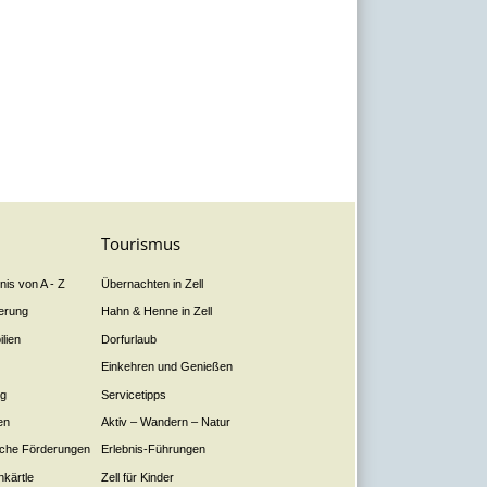
Tourismus
is von A - Z
Übernachten in Zell
derung
Hahn & Henne in Zell
lien
Dorfurlaub
Einkehren und Genießen
ng
Servicetipps
en
Aktiv – Wandern – Natur
liche Förderungen
Erlebnis-Führungen
nkärtle
Zell für Kinder