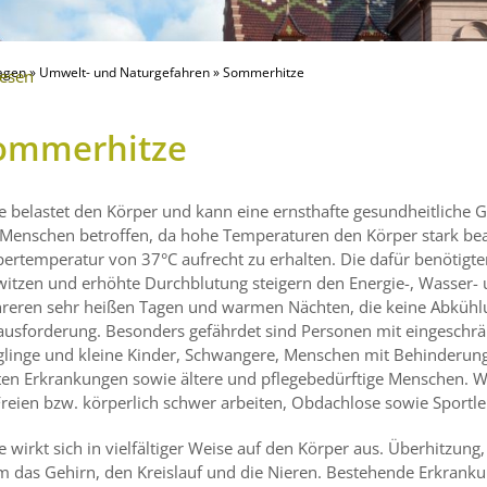
agen
»
Umwelt- und Naturgefahren
»
Sommerhitze
lesen
ommerhitze
e belastet den Körper und kann eine ernsthafte gesundheitliche 
e Menschen betroffen, da hohe Temperaturen den Körper stark be
pertemperatur von 37°C aufrecht zu erhalten. Die dafür benöti
itzen und erhöhte Durchblutung steigern den Energie-, Wasser- 
reren sehr heißen Tagen und warmen Nächten, die keine Abkühlun
usforderung. Besonders gefährdet sind Personen mit eingeschrän
glinge und kleine Kinder, Schwangere, Menschen mit Behinderun
en Erkrankungen sowie ältere und pflegebedürftige Menschen. We
reien bzw. körperlich schwer arbeiten, Obdachlose sowie Sportle
e wirkt sich in vielfältiger Weise auf den Körper aus. Überhitzung
m das Gehirn, den Kreislauf und die Nieren. Bestehende Erkrank