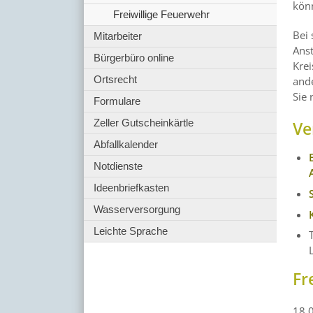
könn
Freiwillige Feuerwehr
Bei 
Mitarbeiter
Ans
Bürgerbüro online
Kre
Ortsrecht
and
Sie 
Formulare
Zeller Gutscheinkärtle
Ve
Abfallkalender
Notdienste
Ideenbriefkasten
Wasserversorgung
Leichte Sprache
Fr
18.