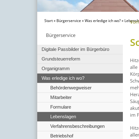
Start
»
Bürgerservice
»
Was erledige ich wo?
»
Lebensl
Vor
Bürgerservice
S
Digitale Passbilder im Bürgerbüro
Grundsteuerreform
Hitz
all
Organigramm
Kör
Was erledige ich wo?
Schw
meh
Behördenwegweiser
Hera
Mitarbeiter
Säu
Formulare
akut
im F
Lebenslagen
Verfahrensbeschreibungen
Hitz
alle
Betriebshof