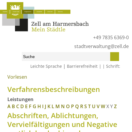
Aktuelles
Unsere Stadt
Bürgerservice
Lokalpolitik
Wirtschaft
Tourismus
+49 7835 6369-0
stadtverwaltung@zell.de
|
Leichte Sprache
Barrierefreiheit
Schrift:
Vorlesen
Start
»
Bürgerservice
»
Was erledige ich wo?
»
Verfahrensbeschreibungen
Verfahrensbeschreibungen
Leistungen
A
B
C
D
E
F
G
H
I
J
K
L
M
N
O
P
Q
R
S
T
U
V
W
X
Y
Z
Abschriften, Ablichtungen,
Vervielfältigungen und Negative