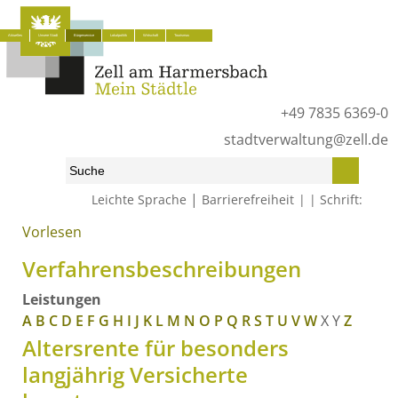
Aktuelles
Unsere Stadt
Bürgerservice
Lokalpolitik
Wirtschaft
Tourismus
+49 7835 6369-0
stadtverwaltung@zell.de
|
Leichte Sprache
Barrierefreiheit
Schrift:
Vorlesen
Start
»
Bürgerservice
»
Was erledige ich wo?
»
Verfahrensbeschreibungen
Verfahrensbeschreibungen
Leistungen
A
B
C
D
E
F
G
H
I
J
K
L
M
N
O
P
Q
R
S
T
U
V
W
X
Y
Z
Altersrente für besonders
langjährig Versicherte