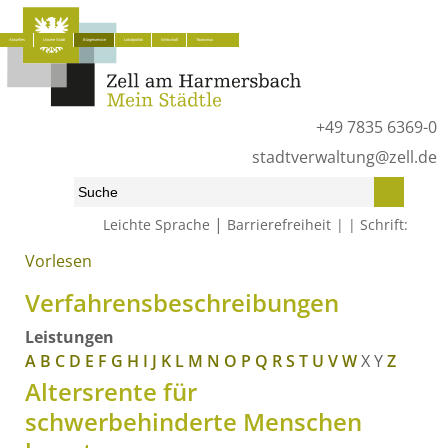
Aktuelles
Unsere Stadt
Bürgerservice
Lokalpolitik
Wirtschaft
Tourismus
+49 7835 6369-0
stadtverwaltung@zell.de
|
Leichte Sprache
Barrierefreiheit
Schrift:
Vorlesen
Start
»
Bürgerservice
»
Was erledige ich wo?
»
Verfahrensbeschreibungen
Verfahrensbeschreibungen
Leistungen
A
B
C
D
E
F
G
H
I
J
K
L
M
N
O
P
Q
R
S
T
U
V
W
X
Y
Z
Altersrente für
schwerbehinderte Menschen