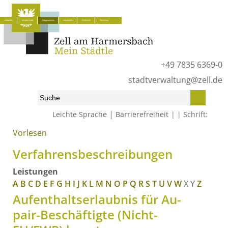
Aktuelles
Unsere Stadt
Bürgerservice
Lokalpolitik
Wirtschaft
Tourismus
+49 7835 6369-0
stadtverwaltung@zell.de
|
Leichte Sprache
Barrierefreiheit
Schrift:
Vorlesen
Start
»
Bürgerservice
»
Was erledige ich wo?
»
Verfahrensbeschreibungen
Verfahrensbeschreibungen
Leistungen
A
B
C
D
E
F
G
H
I
J
K
L
M
N
O
P
Q
R
S
T
U
V
W
X
Y
Z
Aufenthaltserlaubnis für Au-
pair-Beschäftigte (Nicht-