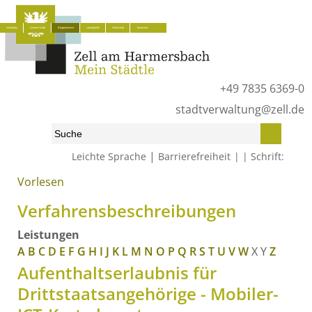
Aktuelles
Unsere Stadt
Bürgerservice
Lokalpolitik
Wirtschaft
Tourismus
+49 7835 6369-0
stadtverwaltung@zell.de
|
Leichte Sprache
Barrierefreiheit
Schrift:
Vorlesen
Start
»
Bürgerservice
»
Was erledige ich wo?
»
Verfahrensbeschreibungen
Verfahrensbeschreibungen
Leistungen
A
B
C
D
E
F
G
H
I
J
K
L
M
N
O
P
Q
R
S
T
U
V
W
X
Y
Z
Aufenthaltserlaubnis für
Drittstaatsangehörige - Mobiler-