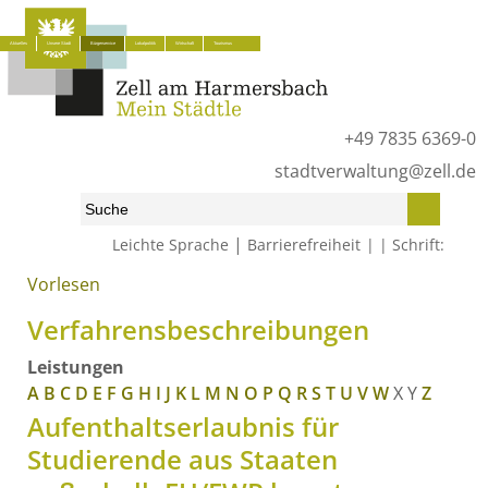
Aktuelles
Unsere Stadt
Bürgerservice
Lokalpolitik
Wirtschaft
Tourismus
+49 7835 6369-0
stadtverwaltung@zell.de
|
Leichte Sprache
Barrierefreiheit
Schrift:
Vorlesen
Start
»
Bürgerservice
»
Was erledige ich wo?
»
Verfahrensbeschreibungen
Verfahrensbeschreibungen
Leistungen
A
B
C
D
E
F
G
H
I
J
K
L
M
N
O
P
Q
R
S
T
U
V
W
X
Y
Z
Aufenthaltserlaubnis für
Studierende aus Staaten