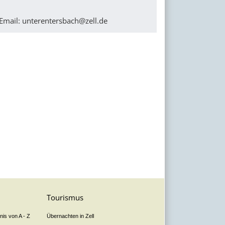
Email:
unterentersbach@zell.de
Tourismus
is von A - Z
Übernachten in Zell