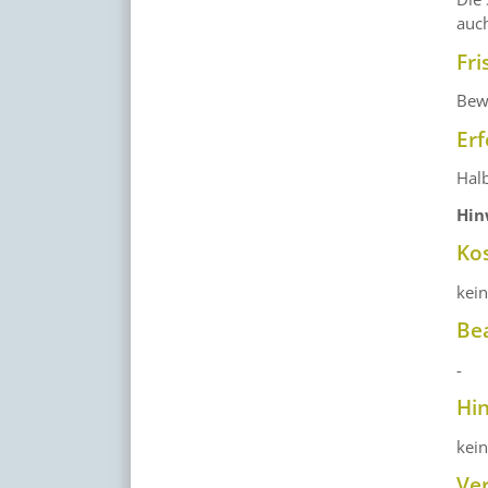
auc
Fri
Bewe
Erf
Halb
Hin
Ko
kei
Be
-
Hi
kei
Ve