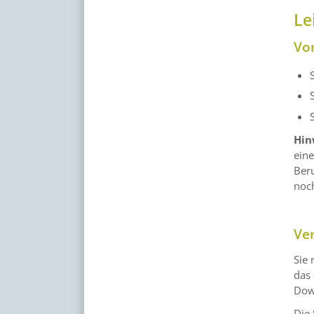
Le
Vo
Hin
eine
Beru
noch
Ve
Sie 
das
Dow
Die 