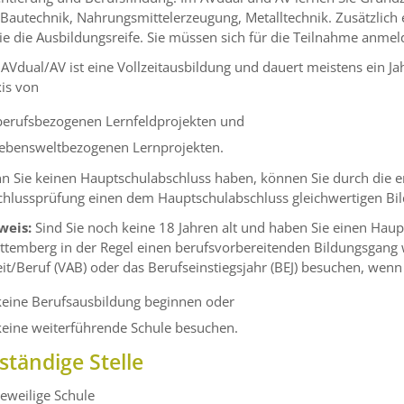
 Bautechnik, Nahrungsmittelerzeugung, Metalltechnik. Zusätzlich 
e die Ausbildungsreife. Sie müssen sich für die Teilnahme anmel
AVdual/AV ist eine Vollzeitausbildung und dauert meistens ein Ja
is von
berufsbezogenen Lernfeldprojekten und
lebensweltbezogenen Lernprojekten.
 Sie keinen Hauptschulabschluss haben, können Sie durch die er
chlussprüfung einen dem Hauptschulabschluss gleichwertigen Bi
weis:
Sind Sie noch keine 18 Jahren alt und haben Sie einen Hau
temberg in der Regel einen berufsvorbereitenden Bildungsgang w
it/Beruf (VAB) oder das Berufseinstiegsjahr (BEJ) besuchen, wenn
keine Berufsausbildung beginnen oder
keine weiterführende Schule besuchen.
ständige Stelle
jeweilige Schule