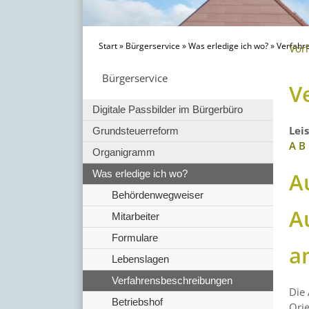
Start
»
Bürgerservice
»
Was erledige ich wo?
»
Verfahr
Vor
Bürgerservice
V
Digitale Passbilder im Bürgerbüro
Lei
Grundsteuerreform
A
B
Organigramm
A
Was erledige ich wo?
Behördenwegweiser
A
Mitarbeiter
Formulare
a
Lebenslagen
Verfahrensbeschreibungen
Die 
Betriebshof
Ori