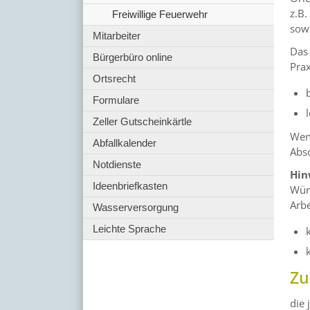
z.B.
Freiwillige Feuerwehr
sowi
Mitarbeiter
Das 
Bürgerbüro online
Prax
Ortsrecht
Formulare
Zeller Gutscheinkärtle
Wenn
Abfallkalender
Abs
Notdienste
Hin
Ideenbriefkasten
Würt
Arbe
Wasserversorgung
Leichte Sprache
Zu
die 