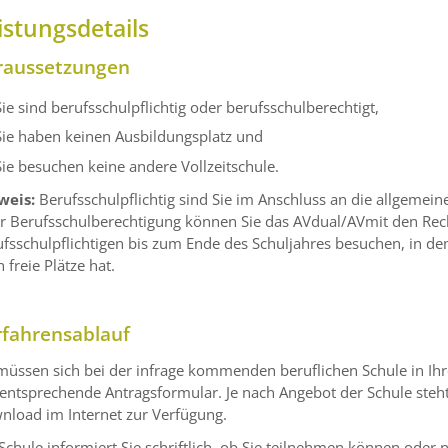
istungsdetails
raussetzungen
Sie sind berufsschulpflichtig oder berufsschulberechtigt,
Sie haben keinen Ausbildungsplatz und
Sie besuchen keine andere Vollzeitschule.
weis:
Berufsschulpflichtig sind Sie im Anschluss an die allgemeine
r Berufsschulberechtigung können Sie das AVdual/AVmit den Rech
fsschulpflichtigen bis zum Ende des Schuljahres besuchen, in de
 freie Plätze hat.
rfahrensablauf
müssen sich bei der infrage kommenden beruflichen Schule in Ih
 entsprechende Antragsformular.
Je nach Angebot der Schule ste
nload im Internet zur Verfügung.
Schule informiert Sie schriftlich, ob Sie teilnehmen können oder n