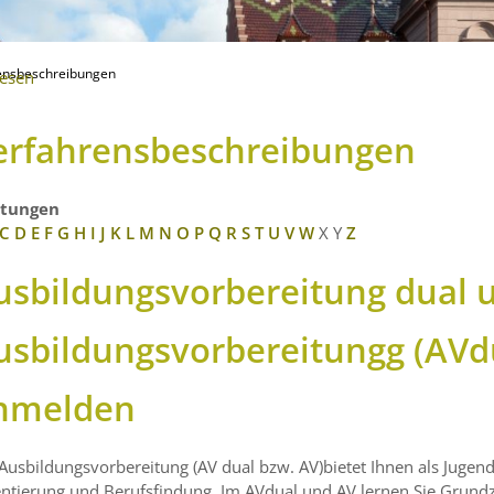
ensbeschreibungen
lesen
erfahrensbeschreibungen
stungen
C
D
E
F
G
H
I
J
K
L
M
N
O
P
Q
R
S
T
U
V
W
X
Y
Z
usbildungsvorbereitung dual 
usbildungsvorbereitungg (AVd
nmelden
Ausbildungsvorbereitung (AV dual bzw. AV)bietet Ihnen als Jugend
entierung und Berufsfindung.
Im AVdual und AV lernen Sie Grundzü