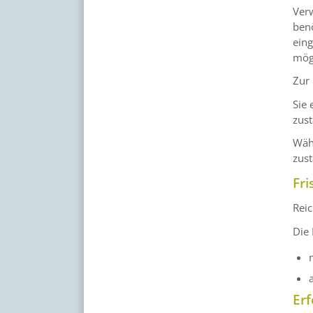
Ver
benö
eing
mögl
Zur 
Sie 
zust
Wäh
zus
Fri
Reic
Die
Erf