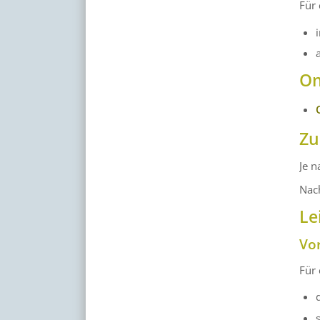
Für
On
Zu
Je 
Nac
Le
Vo
Für