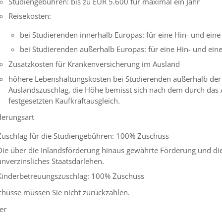
Studiengebühren
: bis zu EUR
5.600 für maximal ein Jahr
Reisekosten
:
bei Studierenden innerhalb Europas: für eine Hin- und eine
bei Studierenden außerhalb Europas: für eine Hin- und eine
Zusatzkosten für Krankenversicherung im Ausland
höhere Lebenshaltungskosten
bei Studierenden außerhalb der
Auslandszuschlag, die Höhe bemisst sich nach dem durch das 
festgesetzten Kaufkraftausgleich.
derungsart
Zuschlag für die Studiengebühren: 100% Zuschuss
Die über die Inlandsförderung hinaus gewährte Förderung und di
unverzinsliches Staatsdarlehen.
Kinderbetreuungszuschlag: 100% Zuschuss
chüsse müssen Sie nicht zurückzahlen.
er