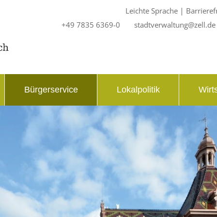
|
Leichte Sprache
Barrieref
+49 7835 6369-0
stadtverwaltung@zell.de
Bürgerservice
Lokalpolitik
Wirt