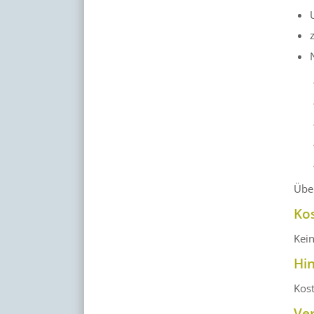
Über
Ko
Kei
Hi
Kos
Ve