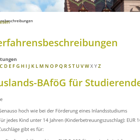
ensbeschreibungen
lesen
erfahrensbeschreibungen
stungen
C
D
E
F
G
H
I
J
K
L
M
N
O
P
Q
R
S
T
U
V
W
X
Y
Z
uslands-BAföG für Studierend
e
Genauso hoch wie bei der Förderung eines Inlandsstudiums
Für jedes Kind unter 14 Jahren (Kinderbetreuungszuschlag): EUR 
Zuschläge gibt es für: