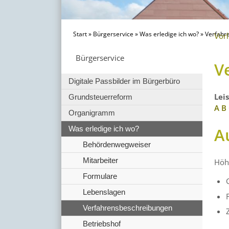
Start
»
Bürgerservice
»
Was erledige ich wo?
»
Verfahr
Vor
Bürgerservice
V
Digitale Passbilder im Bürgerbüro
Lei
Grundsteuerreform
A
B
Organigramm
A
Was erledige ich wo?
Behördenwegweiser
Mitarbeiter
Höh
Formulare
Lebenslagen
Verfahrensbeschreibungen
Betriebshof